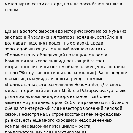
металлургическом секторе, но и на российском рынке в
целом.
Цены на золото выросли до исторического максимума (из-
за опасений увеличения темпов инфляции, ослабления
доллара и падения процентных ставок). Среди
золотодобывающих компаний можно отметить
«Полиметалл», обладающий потенциалом роста.
Компания повысила ликвидность акций за счет
вторичного листинга (летом объем размещения составил
около 7% от уставного капитала компании). За последние
два месяца мы увидели новый тренд — помимо
«Полиметалла», это размещения HeadHunter, «Детского
мира», вторичный листинг Mail.ru и Petropavlovsk, а также
ряда других компаний, которые становятся более
заметными для инвесторов. События развиваются бурно и
обещают интересный для инвесторов осенний деловой
сезон. Несмотря на быстрое восстановление фондовых
рынков, есть еще много хороших и недооцененных
компаний с высоким потенциалом роста,
привлекательных для инвестирования.