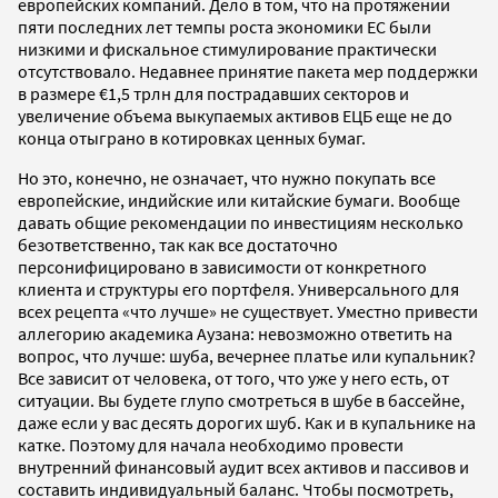
европейских компаний. Дело в том, что на протяжении
пяти последних лет темпы роста экономики ЕС были
низкими и фискальное стимулирование практически
отсутствовало. Недавнее принятие пакета мер поддержки
в размере €1,5 трлн для пострадавших секторов и
увеличение объема выкупаемых активов ЕЦБ еще не до
конца отыграно в котировках ценных бумаг.
Но это, конечно, не означает, что нужно покупать все
европейские, индийские или китайские бумаги. Вообще
давать общие рекомендации по инвестициям несколько
безответственно, так как все достаточно
персонифицировано в зависимости от конкретного
клиента и структуры его портфеля. Универсального для
всех рецепта «что лучше» не существует. Уместно привести
аллегорию академика Аузана: невозможно ответить на
вопрос, что лучше: шуба, вечернее платье или купальник?
Все зависит от человека, от того, что уже у него есть, от
ситуации. Вы будете глупо смотреться в шубе в бассейне,
даже если у вас десять дорогих шуб. Как и в купальнике на
катке. Поэтому для начала необходимо провести
внутренний финансовый аудит всех активов и пассивов и
составить индивидуальный баланс. Чтобы посмотреть,