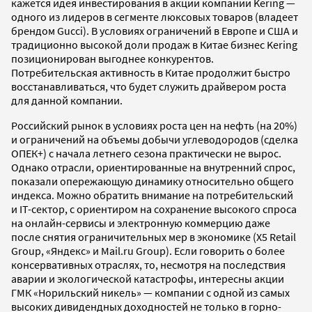
кажется идея инвестирования в акции компании Kering —
одного из лидеров в сегменте люксовых товаров (владеет
брендом Gucci). В условиях ограничений в Европе и США и
традиционно высокой доли продаж в Китае бизнес Kering
позиционирован выгоднее конкурентов.
Потребительская активность в Китае продолжит быстро
восстанавливаться, что будет служить драйвером роста
для данной компании.
Российский рынок в условиях роста цен на нефть (на 20%)
и ограничений на объемы добычи углеводородов (сделка
ОПЕК+) с начала летнего сезона практически не вырос.
Однако отрасли, ориентированные на внутренний спрос,
показали опережающую динамику относительно общего
индекса. Можно обратить внимание на потребительский
и IT-сектор, с ориентиром на сохранение высокого спроса
на онлайн-сервисы и электронную коммерцию даже
после снятия ограничительных мер в экономике (X5 Retail
Group, «Яндекс» и Mail.ru Group). Если говорить о более
консервативных отраслях, то, несмотря на последствия
аварии и экологической катастрофы, интересны акции
ГМК «Норильский никель» — компании с одной из самых
высоких дивидендных доходностей не только в горно-