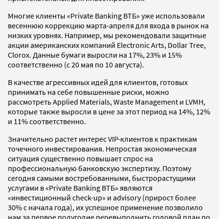
Многие клиенты «Private Banking ВТБ» уже использовали
весеннюю коррекцию марта-апреля для входа в рынок на
низких уровнях. Например, мы рекомендовали защитные
акции американских компаний Electronic Arts, Dollar Tree,
Clorox. Данные бумаги выросли на 17%, 23% и 15%
соответственно (с 20 мая по 10 августа).
В качестве агрессивных идей для клиентов, готовых
принимать на себе повышенные риски, можно
рассмотреть Applied Materials, Waste Management и LVMH,
которые также выросли в цене за этот период на 14%, 12%
и 11% соответственно.
Значительно растет интерес VIP-клиентов к практикам
точечного инвестирования. Непростая экономическая
ситуация существенно повышает спрос на
профессиональную банковскую экспертизу. Поэтому
сегодня самыми востребованными, быстрорастущими
услугами в «Private Banking ВТБ» являются
«инвестиционный check-up» и advisory (прирост более
30% с начала года), их успешное применение позволило
нам за первое полугодие перевыполнить годовой план по