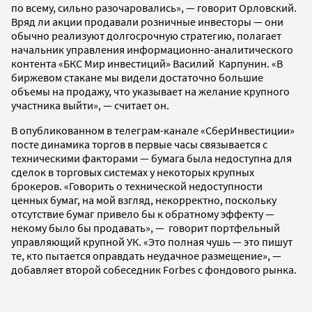
по всему, сильно разочаровались», — говорит Орловский.
Вряд ли акции продавали розничные инвесторы — они
обычно реализуют долгосрочную стратегию, полагает
начальник управления информационно-аналитического
контента «БКС Мир инвестиций» Василий Карпунин. «В
биржевом стакане мы видели достаточно большие
объемы на продажу, что указывает на желание крупного
участника выйти», — считает он.
В опубликованном в телеграм-канале «СберИнвестиции»
посте динамика торгов в первые часы связывается с
техническими факторами — бумага была недоступна для
сделок в торговых системах у некоторых крупных
брокеров. «Говорить о технической недоступности
ценных бумаг, на мой взгляд, некорректно, поскольку
отсутствие бумаг привело бы к обратному эффекту —
некому было бы продавать», — говорит портфельный
управляющий крупной УК. «Это полная чушь — это пишут
те, кто пытается оправдать неудачное размещение», —
добавляет второй собеседник Forbes с фондового рынка.