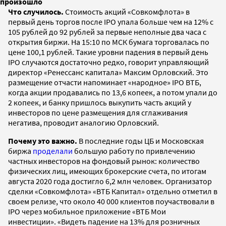
произошло
Что случилось.
Стоимость
акций «Совкомфлота» в
первый день торгов после IPO упала больше чем на 12% с
105 рублей до 92 рублей за первые неполные два часа с
открытия биржи. На 15:10 по МСК бумага торговалась по
цене 100,1 рублей. Такие уровни падения в первый день
IPO случаются достаточно редко, говорит управляющий
директор «Ренессанс капитала» Максим Орловский. Это
размещение отчасти напоминает «народное» IPO ВТБ,
когда акции продавались по 13,6 копеек, а потом упали до
2 копеек, и банку пришлось выкупить часть акций у
инвесторов по цене размещения для сглаживания
негатива, проводит аналогию Орловский.
Почему это важно.
В последние годы ЦБ и Московская
биржа
проделали
большую работу по привлечению
частных инвесторов на фондовый рынок: количество
физических лиц, имеющих брокерские счета, по итогам
августа 2020 года достигло 6,2 млн человек. Организатор
сделки «Совкомфлота» «ВТБ Капитал» отдельно отметил в
своем релизе, что около 40 000 клиентов поучаствовали в
IPO через мобильное приложение «ВТБ Мои
инвестиции». «Видеть падение на 13% для розничных