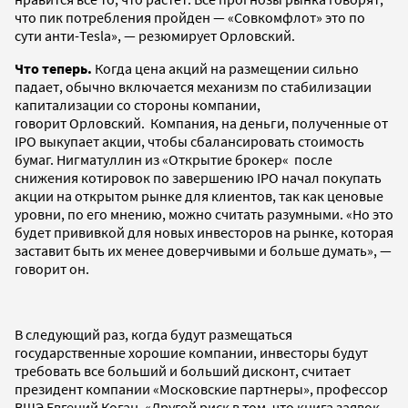
что пик потребления пройден — «Совкомфлот» это по
сути анти-Tesla», — резюмирует Орловский.
Что теперь.
Когда цена акций на размещении сильно
падает, обычно включается механизм по стабилизации
капитализации со стороны компании,
говорит Орловский. Компания, на деньги, полученные от
IPO выкупает акции, чтобы сбалансировать стоимость
бумаг. Нигматуллин из «Открытие брокер« после
снижения котировок по завершению IPO начал покупать
акции на открытом рынке для клиентов, так как ценовые
уровни, по его мнению, можно считать разумными. «Но это
будет прививкой для новых инвесторов на рынке, которая
заставит быть их менее доверчивыми и больше думать», —
говорит он.
В следующий раз, когда будут размещаться
государственные хорошие компании, инвесторы будут
требовать все больший и больший дисконт, считает
президент компании «Московские партнеры», профессор
ВШЭ Евгений Коган. «Другой риск в том, что книга заявок