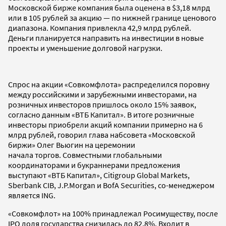
Московской бирже компания была оценена в $3,18 млрд
или в 105 рублей за акцию — по нижней границе ценового
диапазона. Компания привлекла 42,9 млрд рублей.
Деньги планируется направить на инвестиции в новые
проекты и уменьшение долговой нагрузки.
Спрос на акции «Совкомфлота» распределился поровну
между российскими и зарубежными инвесторами, на
розничных инвесторов пришлось около 15% заявок,
согласно данным «ВТБ Капитал». В итоге розничные
инвесторы приобрели акций компании примерно на 6
млрд рублей, говорил глава набсовета «Московской
биржи» Олег Вьюгин на церемонии
начала торгов. Совместными глобальными
координаторами и букраннерами предложения
выступают «ВТБ Капитал», Citigroup Global Markets,
Sberbank CIB, J.P.Morgan и BofA Securities, со-менеджером
является ING.
«Совкомфлот» на 100% принадлежал Росимуществу, после
IPO доля государства снизилась до 82,8%. Входит в