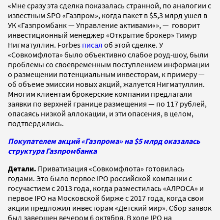
«Мне сразу эта сделка показалась странной, по аналогии с
известным SPO «Газпром», когда пакет в $5,3 млрд ушел в
УК «Газпромбанк — Управление активами«», — говорит
инвестиционный менеджер «Открытие брокер» Тимур
Нигматуллин. Forbes
писал
об этой сделке. У
«Совкомфлота» было объективно слабое роуд-шоу, были
проблемы со своевременным поступлением информации
о размещении потенциальным инвесторам, к примеру —
об объеме эмиссии новых акций, жалуется Нигматуллин.
Многим клиентам брокерские компании предлагали
заявки по верхней границе размещения — по 117 рублей,
опасаясь низкой аллокации, и эти опасения, в целом,
подтвердились.
Покупателем акций «Газпрома» на $5 млрд оказалась
структура Газпромбанка
Детали.
Приватизация «Совкомфлота» готовилась
годами. Это было первое IPO российской компании с
госучастием с 2013 года, когда разместилась «АЛРОСА» и
первое IPO на Московской бирже с 2017 года, когда свои
акции предложил инвесторам «Детский мир». Сбор заявок
был завершен вечером 6 октября. В ходе IPO на