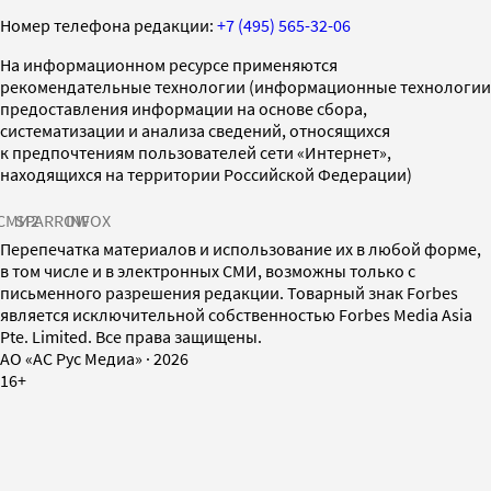
Номер телефона редакции:
+7 (495) 565-32-06
На информационном ресурсе применяются
рекомендательные технологии (информационные технологии
предоставления информации на основе сбора,
систематизации и анализа сведений, относящихся
к предпочтениям пользователей сети «Интернет»,
находящихся на территории Российской Федерации)
СМИ2
SPARROW
INFOX
Перепечатка материалов и использование их в любой форме,
в том числе и в электронных СМИ, возможны только с
письменного разрешения редакции. Товарный знак Forbes
является исключительной собственностью Forbes Media Asia
Pte. Limited. Все права защищены.
AO «АС Рус Медиа»
·
2026
16+