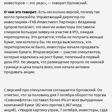
инвесторов — это ужас», — говорит Орловский.
О чем это говорит.
Есть несколько версий, почему так
могло произойти. Управляющий директор по
инвестициям «ТКБ Инвестмент Партнерс» Владимир
Цупров полагает, что многие инвесторы поставили
слишком большую заявку на участие в IPO, ожидая
переподписку. Это делается, чтобы не получить меньше
бумаг, чем хотелось бы. Но когда выяснилось, что
переподписки не было, инвесторы начали продавать
лишние бумаги. Вторая версия — участие спекулянтов,
которые надеялись на рост бумаг, типичный в первый
день IPO. Но увидев, что размещение прошло по нижней
границе и цена пошла вниз, они начали активно
продавать акции.
С версией про спекулянтов соглашается Орловский. Он
отметил, что за половину дня 7 октября оборот по торгам
«Совкомфлота» составил более 4% от всех выпущенных
компанией бумаг (82 млн против 1,967 млрд
акций). «Увидев картину утром, 7 октября, инвесторы, судя