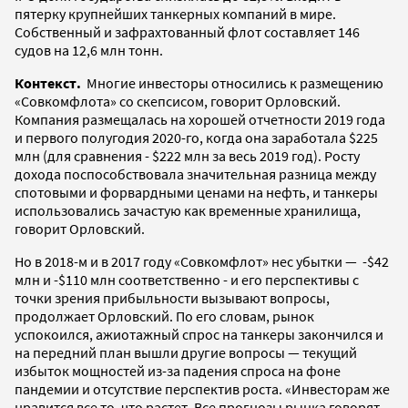
пятерку крупнейших танкерных компаний в мире.
Собственный и зафрахтованный флот составляет 146
судов на 12,6 млн тонн.
Контекст.
Многие инвесторы относились к размещению
«Совкомфлота» со скепсисом, говорит Орловский.
Компания размещалась на хорошей отчетности 2019 года
и первого полугодия 2020-го, когда она заработала $225
млн (для сравнения - $222 млн за весь 2019 год). Росту
дохода поспособствовала значительная разница между
спотовыми и форвардными ценами на нефть, и танкеры
использовались зачастую как временные хранилища,
говорит Орловский.
Но в 2018-м и в 2017 году «Совкомфлот» нес убытки — -$42
млн и -$110 млн соответственно - и его перспективы с
точки зрения прибыльности вызывают вопросы,
продолжает Орловский. По его словам, рынок
успокоился, ажиотажный спрос на танкеры закончился и
на передний план вышли другие вопросы — текущий
избыток мощностей из-за падения спроса на фоне
пандемии и отсутствие перспектив роста. «Инвесторам же
нравится все то, что растет. Все прогнозы рынка говорят,