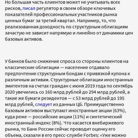
Но большая часть клиентов может не учитывать всех
рисков,
писал
регулятор в своем обзоре ключевых
показателей профессиональных участников рынка
ценных бумаг за третий квартал. Например, то, что
реализованная доходность по структурным облигациям
зачастую не зависит напрямую и линейно от динамики цен
базовых активов.
У банков было снижение спроса со стороны клиентов на
классические облигации — население отдавало
предпочтение структурным бондам с привязкой купона к
различным активам. Структурные облигации иностранных
эмитентов на счетах граждан с июня 2019 года по сентябрь
2020 увечились со 160 млрд рублей до 294 млрд рублей, а
такие же бумаги резидентов — с 53 млрд рублей до 195
млрд рублей,
следует
из данных ЦБ. Преимущественно
базовым активом выступают иностранные акции (63%),
куда реже — российские акции (11%) и синтетический
иностранный индекс (8%). Что касается внебиржевого
рынка, то Банк России сейчас проводит оценку его
объема, сказали в его пресс-службе Forbes: «Уже можно