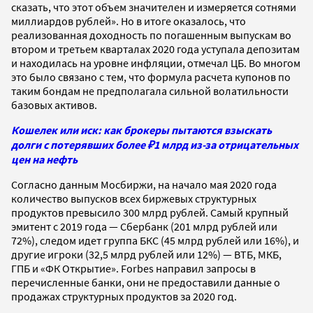
сказать, что этот объем значителен и измеряется сотнями
миллиардов рублей». Но в итоге оказалось, что
реализованная доходность по погашенным выпускам во
втором и третьем кварталах 2020 года уступала депозитам
и находилась на уровне инфляции, отмечал ЦБ. Во многом
это было связано с тем, что формула расчета купонов по
таким бондам не предполагала сильной волатильности
базовых активов.
Кошелек или иск: как брокеры пытаются взыскать
долги с потерявших более ₽1 млрд из-за отрицательных
цен на нефть
Согласно данным Мосбиржи, на начало мая 2020 года
количество выпусков всех биржевых структурных
продуктов превысило 300 млрд рублей. Самый крупный
эмитент с 2019 года — Сбербанк (201 млрд рублей или
72%), следом идет группа БКС (45 млрд рублей или 16%), и
другие игроки (32,5 млрд рублей или 12%) — ВТБ, МКБ,
ГПБ и «ФК Открытие». Forbes направил запросы в
перечисленные банки, они не предоставили данные о
продажах структурных продуктов за 2020 год.