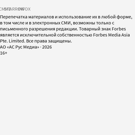
СМИ2
SPARROW
INFOX
Перепечатка материалов и использование их в любой форме,
в том числе и в электронных СМИ, возможны только с
письменного разрешения редакции. Товарный знак Forbes
является исключительной собственностью Forbes Media Asia
Pte. Limited. Все права защищены.
AO «АС Рус Медиа»
·
2026
16+