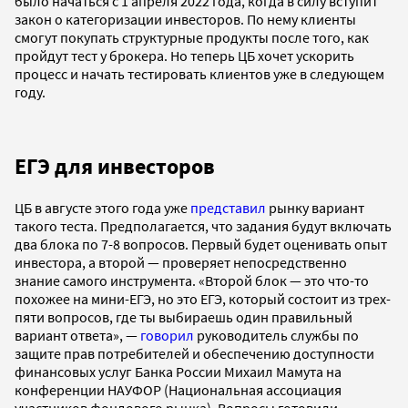
было начаться с 1 апреля 2022 года, когда в силу вступит
закон о категоризации инвесторов. По нему клиенты
смогут покупать структурные продукты после того, как
пройдут тест у брокера. Но теперь ЦБ хочет ускорить
процесс и начать тестировать клиентов уже в следующем
году.
ЕГЭ для инвесторов
ЦБ в августе этого года уже
представил
рынку вариант
такого теста. Предполагается, что задания будут включать
два блока по 7-8 вопросов. Первый будет оценивать опыт
инвестора, а второй — проверяет непосредственно
знание самого инструмента. «Второй блок — это что-то
похожее на мини-ЕГЭ, но это ЕГЭ, который состоит из трех-
пяти вопросов, где ты выбираешь один правильный
вариант ответа», —
говорил
руководитель службы по
защите прав потребителей и обеспечению доступности
финансовых услуг Банка России Михаил Мамута на
конференции НАУФОР (Национальная ассоциация
участников фондового рынка). Вопросы готовили