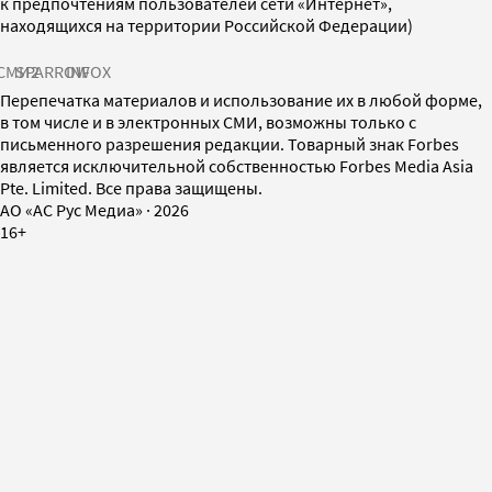
к предпочтениям пользователей сети «Интернет»,
находящихся на территории Российской Федерации)
СМИ2
SPARROW
INFOX
Перепечатка материалов и использование их в любой форме,
в том числе и в электронных СМИ, возможны только с
письменного разрешения редакции. Товарный знак Forbes
является исключительной собственностью Forbes Media Asia
Pte. Limited. Все права защищены.
AO «АС Рус Медиа»
·
2026
16+