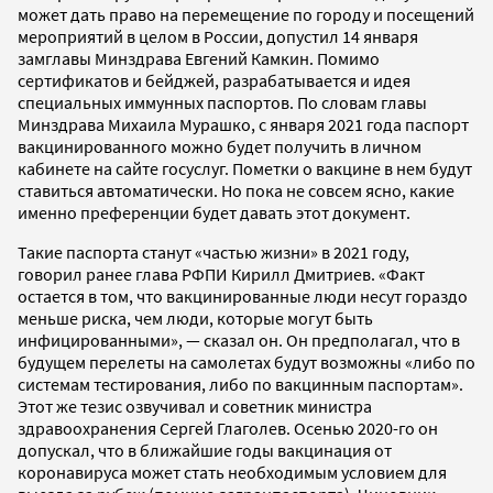
может дать право на перемещение по городу и посещений
мероприятий в целом в России, допустил 14 января
замглавы Минздрава Евгений Камкин. Помимо
сертификатов и бейджей, разрабатывается и идея
специальных иммунных паспортов. По словам главы
Минздрава Михаила Мурашко, с января 2021 года паспорт
вакцинированного можно будет получить в личном
кабинете на сайте госуслуг. Пометки о вакцине в нем будут
ставиться автоматически. Но пока не совсем ясно, какие
именно преференции будет давать этот документ.
Такие паспорта станут «частью жизни» в 2021 году,
говорил ранее глава РФПИ Кирилл Дмитриев. «Факт
остается в том, что вакцинированные люди несут гораздо
меньше риска, чем люди, которые могут быть
инфицированными», — сказал он. Он предполагал, что в
будущем перелеты на самолетах будут возможны «либо по
системам тестирования, либо по вакцинным паспортам».
Этот же тезис озвучивал и советник министра
здравоохранения Сергей Глаголев. Осенью 2020-го он
допускал, что в ближайшие годы вакцинация от
коронавируса может стать необходимым условием для