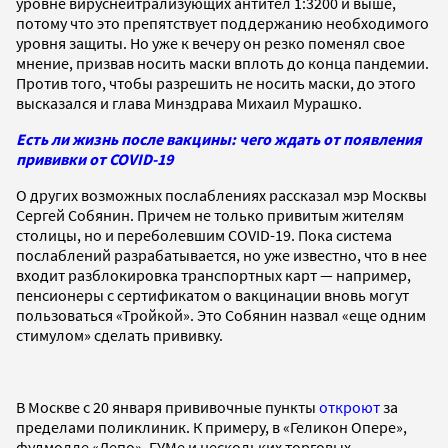
уровне вируснейтрализующих антител 1:3200 и выше,
потому что это препятствует поддержанию необходимого
уровня защиты. Но уже к вечеру он резко поменял свое
мнение, призвав носить маски вплоть до конца пандемии.
Против того, чтобы разрешить не носить маски, до этого
высказался и глава Минздрава Михаил Мурашко.
Есть ли жизнь после вакцины: чего ждать от появления
прививки от COVID-19
О других возможных послаблениях рассказал мэр Москвы
Сергей Собянин. Причем не только привитым жителям
столицы, но и переболевшим COVID-19. Пока система
послаблений разрабатывается, но уже известно, что в нее
входит разблокировка транспортных карт — например,
пенсионеры с сертификатом о вакцинации вновь могут
пользоваться «Тройкой». Это Собянин назвал «еще одним
стимулом» сделать прививку.
В Москве с 20 января прививочные пункты
откроют
за
пределами поликлиник. К примеру, в «Геликон Опере»,
фудмолле «Депо», ГУМе и нескольких торговых