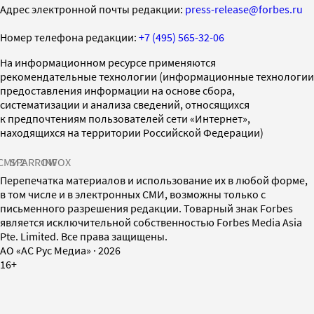
Адрес электронной почты редакции:
press-release@forbes.ru
Номер телефона редакции:
+7 (495) 565-32-06
На информационном ресурсе применяются
рекомендательные технологии (информационные технологии
предоставления информации на основе сбора,
систематизации и анализа сведений, относящихся
к предпочтениям пользователей сети «Интернет»,
находящихся на территории Российской Федерации)
СМИ2
SPARROW
INFOX
Перепечатка материалов и использование их в любой форме,
в том числе и в электронных СМИ, возможны только с
письменного разрешения редакции. Товарный знак Forbes
является исключительной собственностью Forbes Media Asia
Pte. Limited. Все права защищены.
AO «АС Рус Медиа»
·
2026
16+