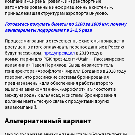
компании «Сирена Трэвел», и «Транспортные
автоматизированные информационные системы»,
принадлежащая структурам аэропорта Внуково.
Готовьтесь покупать билеты по $100 за 1000 км: почему
авиаперелеты подорожают в 2–2,5 раза
Процесс миграции в отечественные системы приведет к
росту цен, в итоге оплачивать перенос данных в Россию
будут пассажиры,
предупреждал
в 2019 году в
комментарии для РБК президент «Utair — Пассажирские
авиалинии» Павел Пермяков. Бывший заместитель
гендиректора «Аэрофлота» Кирилл Богданов в 2018 году
говорил, что российские системы бронирования
предназначены «для обеспечения работы второго
эшелона авиакомпаний». «Аэрофлот» и S7 состоят в
международных альянсах, и системы бронирования
должны иметь тесную связь с продуктами других
авиакомпаний.
Альтернативный вариант
Около года назад авиакомпании стали обсуждать третий