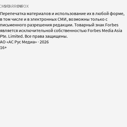
СМИ2
SPARROW
INFOX
Перепечатка материалов и использование их в любой форме,
в том числе и в электронных СМИ, возможны только с
письменного разрешения редакции. Товарный знак Forbes
является исключительной собственностью Forbes Media Asia
Pte. Limited. Все права защищены.
AO «АС Рус Медиа»
·
2026
16+