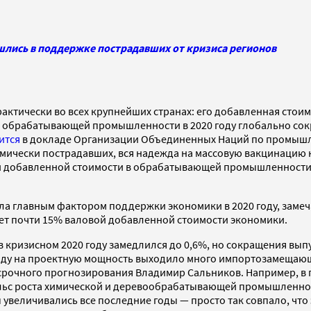
лись в поддержке пострадавших от кризиса регионов
тически во всех крупнейших странах: его добавленная стоимо
 в обрабатывающей промышленности в 2020 году глобально сокр
ится
в докладе Организации Объединенных Наций по промышл
мически пострадавших, вся надежда на массовую вакцинацию н
вой добавленной стоимости в обрабатывающей промышленности
а главным фактором поддержки экономики в 2020 году, замеч
ает почти 15% валовой добавленной стоимости экономики.
кризисном 2020 году замедлился до 0,6%, но сокращения выпу
20 году на проектную мощность выходило много импортозамеща
срочного прогнозирования Владимир Сальников. Например, в 
ульс роста химической и деревообрабатывающей промышленност
увеличивались все последние годы — просто так совпало, что 