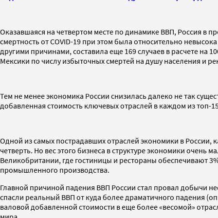
Оказавшаяся на четвертом месте по динамике ВВП, Россия в 
смертность от COVID-19 при этом была относительно невысока 
другими причинами, составила еще 169 случаев в расчете на 10
Мексики по числу избыточных смертей на душу населения и р
Тем не менее экономика России снизилась далеко не так сущест
добавленная стоимость ключевых отраслей в каждом из топ-15
Одной из самых пострадавших отраслей экономики в России, к
четверть. Но вес этого бизнеса в структуре экономики очень м
Великобритании, где гостиницы и рестораны обеспечивают 3% 
промышленного производства.
Главной причиной падения ВВП России стал провал добычи не
спасли реальный ВВП от куда более драматичного падения (опр
валовой добавленной стоимости в еще более «весомой» отра
мира.