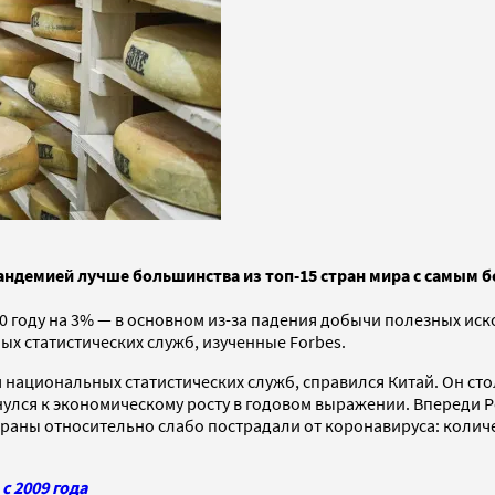
андемией лучше большинства из топ-15 стран мира с самым 
20 году на 3% — в основном из-за падения добычи полезных ис
х статистических служб, изученные Forbes.
 национальных статистических служб, справился Китай. Он ст
ернулся к экономическому росту в годовом выражении. Впереди
траны относительно слабо пострадали от коронавируса: количе
с 2009 года