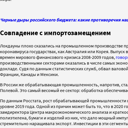
Черные дыры российского бюджета: какие противоречия наш
Совпадение с импортозамещением
Локдауны плохо сказались на промышленном производстве прак
коронавируса государствах, как Австралия или Корея. Выпуск
времен мирового финансового кризиса 2008-2009 годов,
говор
производственными секторами оказались в числе самых эконо
докладе. Судя по данным статистических служб, обвал вало
Франции, Канады и Мексики.
В России же обрабатывающая промышленность, напротив, стал
Полевой. Это самый весомый ее сектор: обработка обеспечив
По данным Росстата, рост обрабатывающей промышленности в 
уровне 2019 года. Одной из причин может быть то, что в 20
замдиректора Центра макроэкономического анализа и кратко
полиэтилена, бумаги и изделий из них, что дало мощный имп
стремительно наращивала экспорт. Инвестиции в эти сегменты 