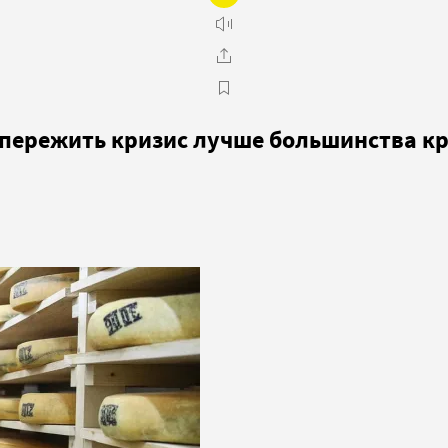
 пережить кризис лучше большинства к