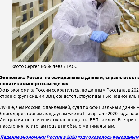
Фото Сергея Бобылева / ТАСС
Экономика России, по официальным данным, справилась с п
политики импортозамещения
Хотя экономика России сократилась, по данным Росстата, в 20
стран с крупнейшим ВВП, свидетельствуют данные национальны
Лучше, чем Россия, с пандемией, судя по официальным данным
благодаря строгим локдаунам уже во II квартале 2020 года в
Австралия, потерявшие около процента ВВП каждая. Все три с
населения по итогам года в них было минимальным.
Падение экономики России в 2020 году оказалось рекордным 