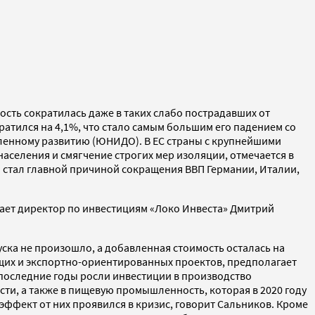
сть сократилась даже в таких слабо пострадавших от
атился на 4,1%, что стало самым большим его падением со
енному развитию (ЮНИДО). В ЕС страны с крупнейшими
аселения и смягчение строгих мер изоляции, отмечается в
 стал главной причиной сокращения ВВП Германии, Италии,
ает директор по инвестициям «Локо Инвеста» Дмитрий
ска не произошло, а добавленная стоимость осталась на
ющих и экспортно-ориентированных проектов, предполагает
последние годы росли инвестиции в производство
и, а также в пищевую промышленность, которая в 2020 году
эффект от них проявился в кризис, говорит Сальников. Кроме