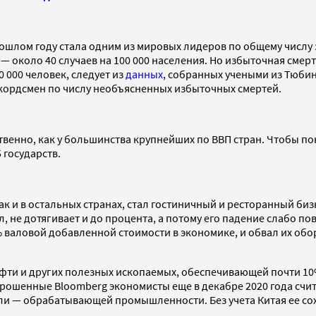
прошлом году стала одним из мировых лидеров по общему числ
— около 40 случаев на 100 000 населения. Но избыточная смер
0 000 человек, следует из
данных
, собранных учеными из Тюбин
екордсмен по числу необъясненных избыточных смертей.
венно, как у большинства крупнейших по ВВП стран. Чтобы поня
 государств.
ак и в остальных странах, стал гостиничный и ресторанный би
ал, не дотягивает и до процента, а потому его падение слабо п
валовой добавленной стоимости в экономике, и обвал их обор
фти и других полезных ископаемых, обеспечивающей почти 10
ошенные Bloomberg экономисты еще в декабре 2020 года считал
сли — обрабатывающей промышленности. Без учета Китая ее с