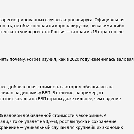
у зарегистрированных случаев коронавируса. Официальная
тность, не объясненная ни коронавирусом, ни какими-либо
генского университета: Россия — вторая из 15 стран после
ть почему, Forbes изучил, как в 2020 году изменилась валовая
знес, добавленная стоимость в котором обвалилась на
овлияло на динамику ВВП. В отличие, например, от
отов сказался на ВВП страны даже сильнее, чем падение
% валовой добавленной стоимости в экономике. А
и, что он упадет на 3,9%), рост выпуска и сохранение
охранение — уникальный случай для крупнейших экономик