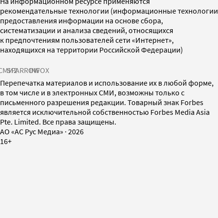
На информационном ресурсе применяются
рекомендательные технологии (информационные технологии
предоставления информации на основе сбора,
систематизации и анализа сведений, относящихся
к предпочтениям пользователей сети «Интернет»,
находящихся на территории Российской Федерации)
СМИ2
SPARROW
INFOX
Перепечатка материалов и использование их в любой форме,
в том числе и в электронных СМИ, возможны только с
письменного разрешения редакции. Товарный знак Forbes
является исключительной собственностью Forbes Media Asia
Pte. Limited. Все права защищены.
AO «АС Рус Медиа»
·
2026
16+