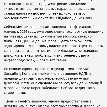
с 1 января 2015 года, предусматривает снижение
экспортных пошлин на нефть с параллельным ростом
ставки налога на добычу полезных ископаемых,
объясняет старший юрист BGP Litigation Денис Савин.
Сейчас Минфин предлагает завершить нефтегазовый
маневр к 2024 году, ежегодно снижая экспортную пошлину
на пять процентных пунктов и при этом соразмерно
повышая НДПИ. «Цель маневра — дать возможность
адаптироваться к резкому падению мировых цен на нефть
как производителям нефти, так и бюджету, не создавая
дополнительных проблем для внутреннего рынка
нефтепродуктов», — поясняет Савин.
По словам юриста правового департамента HEADS
Consulting Константина Ханина, повышение НДПИ в
предыдущие годы было нецелесообразным — при
дешевой нефти оно сделало бы работу всей добывающей
отрасли просто нерентабельной. Сейчас же для этого
самое время.
«Цены на нефть выросли, однако предоставленные
нефтяникам льготы оплачивает государство и население.