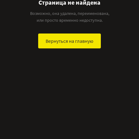
Страница не найдена
Возможно, она удалена, переименована,
или просто временно недоступна.
Вернуться на главную