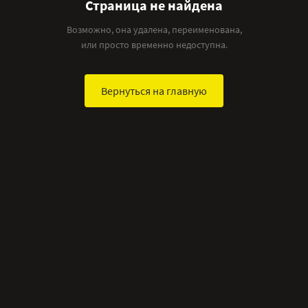
Страница не найдена
Возможно, она удалена, переименована,
или просто временно недоступна.
Вернуться на главную