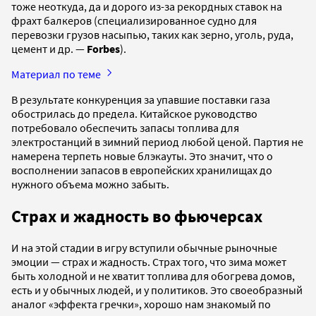
тоже неоткуда, да и дорого из-за рекордных ставок на
фрахт балкеров (специализированное судно для
перевозки грузов насыпью, таких как зерно, уголь, руда,
цемент и др. —
Forbes
).
Материал по теме
В результате конкуренция за упавшие поставки газа
обострилась до предела. Китайское руководство
потребовало обеспечить запасы топлива для
электростанций в зимний период любой ценой. Партия не
намерена терпеть новые блэкауты. Это значит, что о
восполнении запасов в европейских хранилищах до
нужного объема можно забыть.
Страх и жадность во фьючерсах
И на этой стадии в игру вступили обычные рыночные
эмоции — страх и жадность. Страх того, что зима может
быть холодной и не хватит топлива для обогрева домов,
есть и у обычных людей, и у политиков. Это своеобразный
аналог «эффекта гречки», хорошо нам знакомый по