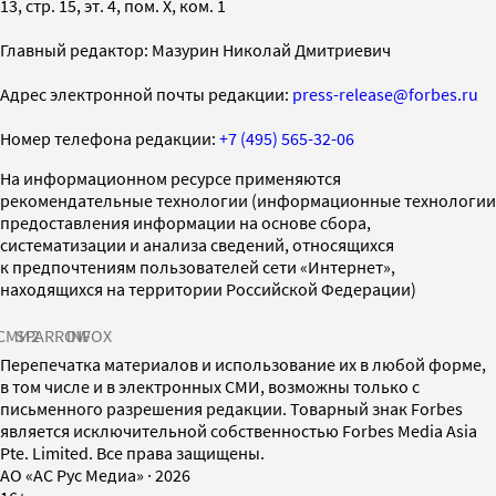
13, стр. 15, эт. 4, пом. X, ком. 1
Главный редактор: Мазурин Николай Дмитриевич
Адрес электронной почты редакции:
press-release@forbes.ru
Номер телефона редакции:
+7 (495) 565-32-06
На информационном ресурсе применяются
рекомендательные технологии (информационные технологии
предоставления информации на основе сбора,
систематизации и анализа сведений, относящихся
к предпочтениям пользователей сети «Интернет»,
находящихся на территории Российской Федерации)
СМИ2
SPARROW
INFOX
Перепечатка материалов и использование их в любой форме,
в том числе и в электронных СМИ, возможны только с
письменного разрешения редакции. Товарный знак Forbes
является исключительной собственностью Forbes Media Asia
Pte. Limited. Все права защищены.
AO «АС Рус Медиа»
·
2026