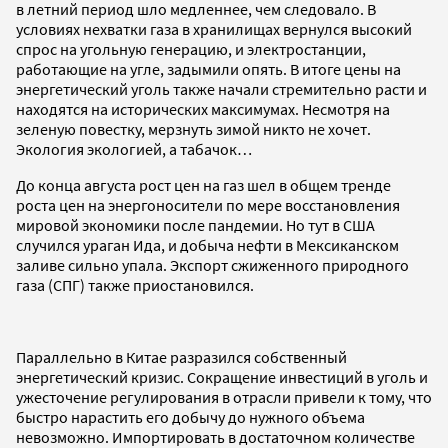
в летний период шло медленнее, чем следовало. В
условиях нехватки газа в хранилищах вернулся высокий
спрос на угольную генерацию, и электростанции,
работающие на угле, задымили опять. В итоге цены на
энергетический уголь также начали стремительно расти и
находятся на исторических максимумах. Несмотря на
зеленую повестку, мерзнуть зимой никто не хочет.
Экология экологией, а табачок…
До конца августа рост цен на газ шел в общем тренде
роста цен на энергоносители по мере восстановления
мировой экономики после пандемии. Но тут в США
случился ураган Ида, и добыча нефти в Мексиканском
заливе сильно упала. Экспорт сжиженного природного
газа (СПГ) также приостановился.
Параллельно в Китае разразился собственный
энергетический кризис. Сокращение инвестиций в уголь и
ужесточение регулирования в отрасли привели к тому, что
быстро нарастить его добычу до нужного объема
невозможно. Импортировать в достаточном количестве