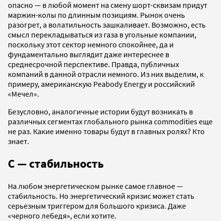
опасно — в любой момент на смену шорт-сквизам придут
маржин-колы по длинным позициям. Рынок очень
разогрет, а волатильность зашкаливает. Возможно, есть
смысл перекладываться из газа в угольные компании,
поскольку этот сектор немного спокойнее, да и
фундаментально выглядит даже интереснее в
среднесрочной перспективе. Правда, публичных
компаний в данной отрасли немного. Из них выделим, к
примеру, американскую Peabody Energy и российский
«Мечел».
Безусловно, аналогичные истории будут возникать в
различных сегментах глобального рынка commodities еще
не раз. Какие именно товары будут в главных ролях? Кто
знает.
С — стабильность
На любом энергетическом рынке самое главное —
cтабильность. Но энергетический кризис может стать
серьезным триггером для большого кризиса. Даже
«черного лебедя», если хотите.