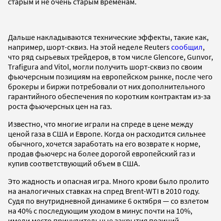
старым и не очень старым временам.
Дальше накладываются технические эффекты, такие как,
например, шорт-сквиз. На этой неделе Reuters
сообщил
,
что ряд сырьевых трейдеров, в том числе Glencore, Gunvor,
Trafigura and Vitol, могли получить шорт-сквиз по своим
фьючерсным позициям на европейском рынке, после чего
брокеры и биржи потребовали от них дополнительного
гарантийного обеспечения по коротким контрактам из-за
роста фьючерсных цен на газ.
Известно, что многие играли на спреде в цене между
ценой газа в США и Европе. Когда он расходится сильнее
обычного, хочется заработать на его возврате к норме,
продав фьючерс на более дорогой европейский газ и
купив соответствующий объем в США.
Это жадность и опасная игра. Много крови было пролито
на аналогичных ставках на спред Brent-WTI в 2010 году.
Судя по внутридневной динамике 6 октября — со взлетом
на 40% с последующим уходом в минус почти на 10%,
имели место принудительные закрытия позиций