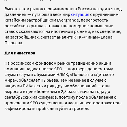
Вместе с тем рынок недвижимости в России находится под
давлением — пугающая весь мир
ситуация
с крупнейшим
китайским застройщиком Evergrande, перегретость
российского рынка, а также планомерное повышение
ставок сказываются на ипотечном рынке и, как следствие,
на застройщиках, считает аналитик ГК «Финам» Елена
Пырьева.
Для инвестора
На российском фондовом рынке традиционно акции
компании падают после SPO — подтверждением тому
служат случаи с бумагами НЛМК, «Полюса» и «Детского
мира», объясняет Пырьева. Тем не менее в случае с
акциями ПИКа есть и ряд других обоснований — они
выросли в цене более чем в 2,5 раза с начала года до
сентябрьских максимумов, поэтому после объявления о
проведении SPO существенная часть инвесторов захотела
зафиксировать прибыль и уйти от рисков.