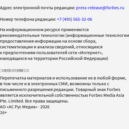
Адрес электронной почты редакции:
press-release@forbes.ru
Номер телефона редакции:
+7 (495) 565-32-06
На информационном ресурсе применяются
рекомендательные технологии (информационные технологии
предоставления информации на основе сбора,
систематизации и анализа сведений, относящихся
к предпочтениям пользователей сети «Интернет»,
находящихся на территории Российской Федерации)
СМИ2
SPARROW
INFOX
Перепечатка материалов и использование их в любой форме,
в том числе и в электронных СМИ, возможны только с
письменного разрешения редакции. Товарный знак Forbes
является исключительной собственностью Forbes Media Asia
Pte. Limited. Все права защищены.
AO «АС Рус Медиа»
·
2026
16+