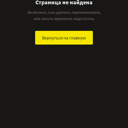
Страница не найдена
Возможно, она удалена, переименована,
или просто временно недоступна.
Вернуться на главную