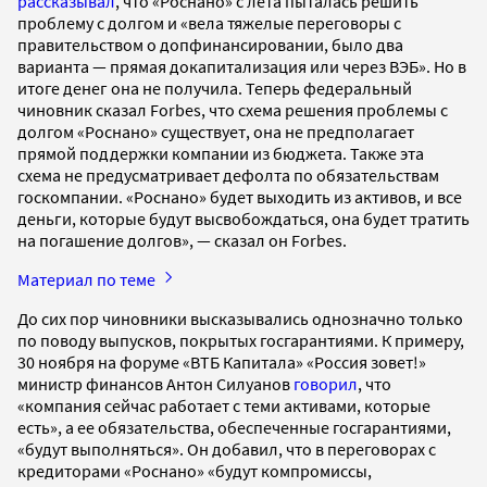
рассказывал
, что «Роснано» с лета пыталась решить
проблему с долгом и «вела тяжелые переговоры с
правительством о допфинансировании, было два
варианта — прямая докапитализация или через ВЭБ». Но в
итоге денег она не получила. Теперь федеральный
чиновник сказал Forbes, что схема решения проблемы с
долгом «Роснано» существует, она не предполагает
прямой поддержки компании из бюджета. Также эта
схема не предусматривает дефолта по обязательствам
госкомпании. «Роснано» будет выходить из активов, и все
деньги, которые будут высвобождаться, она будет тратить
на погашение долгов», — сказал он Forbes.
Материал по теме
До сих пор чиновники высказывались однозначно только
по поводу выпусков, покрытых госгарантиями. К примеру,
30 ноября на форуме «ВТБ Капитала» «Россия зовет!»
министр финансов Антон Силуанов
говорил
, что
«компания сейчас работает с теми активами, которые
есть», а ее обязательства, обеспеченные госгарантиями,
«будут выполняться». Он добавил, что в переговорах с
кредиторами «Роснано» «будут компромиссы,