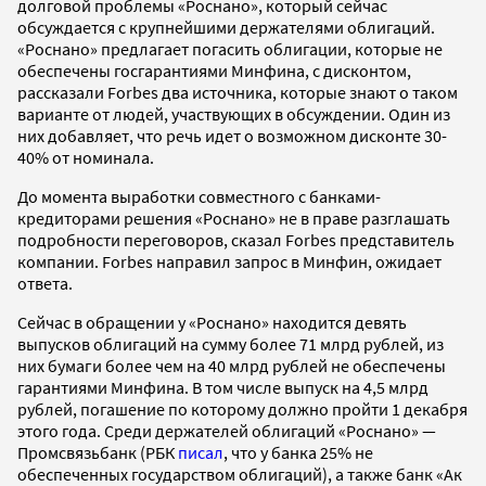
долговой проблемы «Роснано», который сейчас
обсуждается с крупнейшими держателями облигаций.
«Роснано» предлагает погасить облигации, которые не
обеспечены госгарантиями Минфина, с дисконтом,
рассказали Forbes два источника, которые знают о таком
варианте от людей, участвующих в обсуждении. Один из
них добавляет, что речь идет о возможном дисконте 30-
40% от номинала.
До момента выработки совместного с банками-
кредиторами решения «Роснано» не в праве разглашать
подробности переговоров, сказал Forbes представитель
компании. Forbes направил запрос в Минфин, ожидает
ответа.
Сейчас в обращении у «Роснано» находится девять
выпусков облигаций на сумму более 71 млрд рублей, из
них бумаги более чем на 40 млрд рублей не обеспечены
гарантиями Минфина. В том числе выпуск на 4,5 млрд
рублей, погашение по которому должно пройти 1 декабря
этого года. Среди держателей облигаций «Роснано» —
Промсвязьбанк (РБК
писал
, что у банка 25% не
обеспеченных государством облигаций), а также банк «Ак