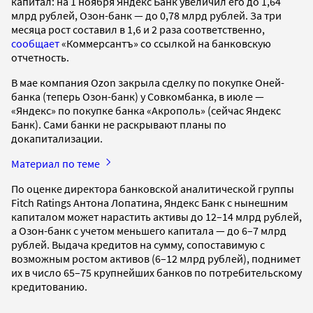
капитал: на 1 ноября Яндекс Банк увеличил его до 1,64
млрд рублей, Озон-банк — до 0,78 млрд рублей. За три
месяца рост составил в 1,6 и 2 раза соответственно,
сообщает
«Коммерсантъ» со ссылкой на банковскую
отчетность.
В мае компания Ozon закрыла сделку по покупке Оней-
банка (теперь Озон-банк) у Совкомбанка, в июле —
«Яндекс» по покупке банка «Акрополь» (сейчас Яндекс
Банк). Сами банки не раскрывают планы по
докапитализации.
Материал по теме
По оценке директора банковской аналитической группы
Fitch Ratings Антона Лопатина, Яндекс Банк с нынешним
капиталом может нарастить активы до 12–14 млрд рублей,
а Озон-банк с учетом меньшего капитала — до 6–7 млрд
рублей. Выдача кредитов на сумму, сопоставимую с
возможным ростом активов (6–12 млрд рублей), поднимет
их в число 65–75 крупнейших банков по потребительскому
кредитованию.