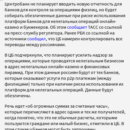
Центробанк не планирует вводить новую отчетность для
банков для контроля за операциями физлиц, но будет
собирать обезличенные данные при риске использования
платформ банков для нелегальных операций онлайн-
казино и букмекеров. Об этом
сообщает
ТАСС со ссылкой
на пресс-службу регулятора. Ранее РБК со ссылкой на
источники
сообщил
, что ЦБ намерен контролировать все
переводы между россиянами.
В ЦБ подчеркнули, что планируют усилить надзор за
операциями, которые проводятся нелегальным бизнесом
в адрес нелегальных онлайн-казино и финансовых
пирамид. При этом данные россиян будут от тех банков,
которые оказывают услуги по p2p платежам (между
физлицами) только при наличии риска использования их
платформ для нелегальных операций. Данные будут
обезличены.
Речь идет «об огромных суммах за считаные часы»,
которые перечисляют в адрес одних и тех же получателей,
когда понятно, что это не обычные расчеты, которыми
пользуются граждане или малый бизнес, отметили в ЦБ. В
этом случае у банков могут быть запрошены