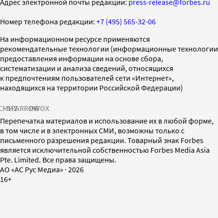
Адрес электронной почты редакции:
press-release@forbes.ru
Номер телефона редакции:
+7 (495) 565-32-06
На информационном ресурсе применяются
рекомендательные технологии (информационные технологии
предоставления информации на основе сбора,
систематизации и анализа сведений, относящихся
к предпочтениям пользователей сети «Интернет»,
находящихся на территории Российской Федерации)
СМИ2
SPARROW
INFOX
Перепечатка материалов и использование их в любой форме,
в том числе и в электронных СМИ, возможны только с
письменного разрешения редакции. Товарный знак Forbes
является исключительной собственностью Forbes Media Asia
Pte. Limited. Все права защищены.
AO «АС Рус Медиа»
·
2026
16+