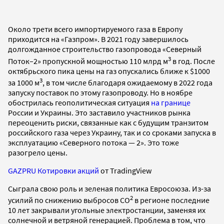
Около трети всего импортируемого газа в Европу
приходится на «Газпром». В 2021 году завершилось
долгожданное строительство газопровода «Северный
3
Поток–2» пропускной мощностью 110 млрд м
в год. После
октябрьского пика цены на газ опускались ближе к $1000
3
за 1000 м
, в том числе благодаря ожидаемому в 2022 года
запуску поставок по этому газопроводу. Но в ноябре
обострилась геополитическая ситуация
на границе
России и Украины. Это заставило участников рынка
переоценить риски, связанные как с будущим транзитом
российского газа через Украину, так и со сроками запуска в
эксплуатацию «Северного потока — 2». Это тоже
разогрело цены.
GAZPRU Котировки акций
от TradingView
Сыграла свою роль и зеленая политика Евросоюза. Из-за
2
усилий по снижению выбросов CO
в регионе последние
10 лет закрывали угольные электростанции, заменяя их
солнечной и ветряной генерацией. Проблема в том, что