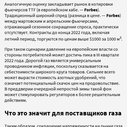
Аналогичную оценку закладывает рынок в котировки
фьючерсов TTF (в европейском хабе. —
Forbes
).
Традиционный широкий спред (разница в цене. —
Forbes
)
между мартовским и апрельским фьючерсами,
отражающий сезонное сокращение спроса, практически
отсутствует. Контракты до конца 2022 года, включая
3
летний период, торгуются по ценам выше $1000 за 1000 м
.
При таком сценарии давление на европейские власти со
стороны потребителей может достичь пика в III квартале
2022 года. Дорогой газ является универсальным
проводником инфляции, поскольку сказывается на
себестоимости широкого круга товаров. Сильнее всего
может вырасти стоимость азотных удобрений, что
означает потенциальный скачок цен на продовольствие.
В преддверии очередной непростой зимы такой фон
может стимулировать регуляторов к более решительным
действиям.
Что это значит для поставщиков газа
Таким образом, сокращение напряженности на рынке газа