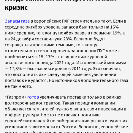
кризис
Запасы газа
в европейских ПХГ стремительно тают. Если в
середине октября уровень запасов был только на 15%
ниже средних, то к концу ноября разрыв превысил 19%, а
на 24 декабря составил уже 23%. Если они будут
сокращаться прежними темпами, то к концу
отопительного сезона уровень заполнения ПХГ может
приблизиться к 15–17%, что вдвое ниже уровней
аналогичного периода 2021 года. Исторический минимум
— 17,8% — был зафиксирован в 2011 году. Это означает,
что восполнить их к следующей зиме без увеличения
поставок не удастся. Но источников дополнительного газа
не так много.
«Газпром»
готов
увеличивать поставки только в рамках
долгосрочных контрактов. Такая позиция компании
объясняется тем, что ей нужно окупать свои инвестиции в
инфраструктуру. Но это не отвечает политике
европейских властей по либерализации рынка и пугает их
усилением зависимости от России. Вероятно, европейские
контрагенты будут и дальше уклоняться от импорта на