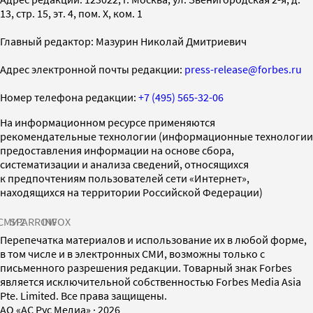
13, стр. 15, эт. 4, пом. X, ком. 1
Главный редактор: Мазурин Николай Дмитриевич
Адрес электронной почты редакции:
press-release@forbes.ru
Номер телефона редакции:
+7 (495) 565-32-06
На информационном ресурсе применяются
рекомендательные технологии (информационные технологии
предоставления информации на основе сбора,
систематизации и анализа сведений, относящихся
к предпочтениям пользователей сети «Интернет»,
находящихся на территории Российской Федерации)
СМИ2
SPARROW
INFOX
Перепечатка материалов и использование их в любой форме,
в том числе и в электронных СМИ, возможны только с
письменного разрешения редакции. Товарный знак Forbes
является исключительной собственностью Forbes Media Asia
Pte. Limited. Все права защищены.
AO «АС Рус Медиа»
·
2026