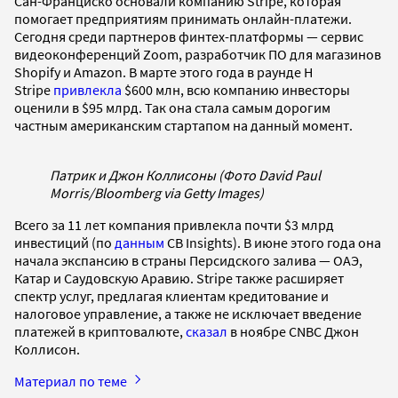
Сан-Франциско основали компанию Stripe, которая
помогает предприятиям принимать онлайн-платежи.
Сегодня среди партнеров финтех-платформы — сервис
видеоконференций Zoom, разработчик ПО для магазинов
Shopify и Amazon. В марте этого года в раунде H
Stripe
привлекла
$600 млн, всю компанию инвесторы
оценили в $95 млрд. Так она стала самым дорогим
частным американским стартапом на данный момент.
Патрик и Джон Коллисоны (Фото David Paul
Morris/Bloomberg via Getty Images)
Всего за 11 лет компания привлекла почти $3 млрд
инвестиций (по
данным
CB Insights). В июне этого года она
начала экспансию в страны Персидского залива — ОАЭ,
Катар и Саудовскую Аравию. Stripe также расширяет
спектр услуг, предлагая клиентам кредитование и
налоговое управление, а также не исключает введение
платежей в криптовалюте,
сказал
в ноябре CNBC Джон
Коллисон.
Материал по теме