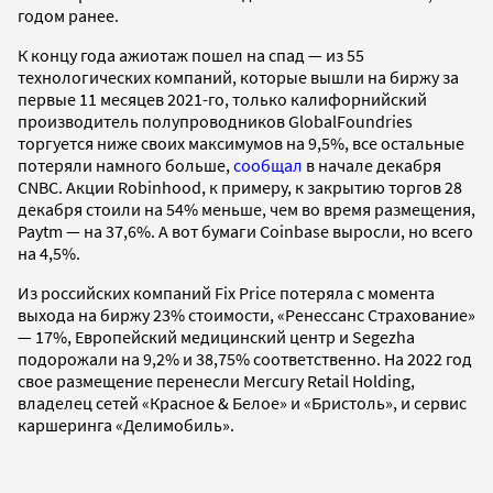
годом ранее.
К концу года ажиотаж пошел на спад — из 55
технологических компаний, которые вышли на биржу за
первые 11 месяцев 2021-го, только калифорнийский
производитель полупроводников GlobalFoundries
торгуется ниже своих максимумов на 9,5%, все остальные
потеряли намного больше,
сообщал
в начале декабря
CNBC. Акции Robinhood, к примеру, к закрытию торгов 28
декабря стоили на 54% меньше, чем во время размещения,
Paytm — на 37,6%. А вот бумаги Coinbase выросли, но всего
на 4,5%.
Из российских компаний Fix Price потеряла с момента
выхода на биржу 23% стоимости, «Ренессанс Страхование»
— 17%, Европейский медицинский центр и Segezha
подорожали на 9,2% и 38,75% соответственно. На 2022 год
свое размещение перенесли Mercury Retail Holding,
владелец сетей «Красное & Белое» и «Бристоль», и сервис
каршеринга «Делимобиль».