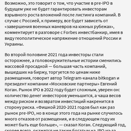
Возможно, это говорит о том, что участие в pre-IPO в
будущем уже не будет гарантировать инвесторам
взрывного роста вложений после листинга компаний. В
случае с Россией, к примеру, все будет зависеть от
«завершения военных маневров на южных рубежах»,
комментирует в разговоре с Forbes инвестбанкир, имея в
виду геополитическое напряжение отношений России и
Украины.
Во второй половине 2021 года инвесторы стали
осторожнее, а головокружительные истории сменились
массовой просадкой — большая часть компаний,
вышедших на биржу, торгуется по ценам ниже
размещения, говорит автор Telegram-канала bitkogan и
президент компании «Московские партнеры» Евгений
Коган. Рынок IPO в 2022 году будет сложным, уверен он:
количество денег инвесторов уменьшится, а чаша весов
между риском и возвратом инвестиций накренится в
сторону риска. «Фишкой 2020-2021 годов был как раз
рынок pre-IPO, но в конце этого года на рынке случилось
много отказов от размещения, и в следующем году их
может быть еще больше», — сказал Коган. Следующий год,
скорее всего, окажется не таким богатым на IPO из-за