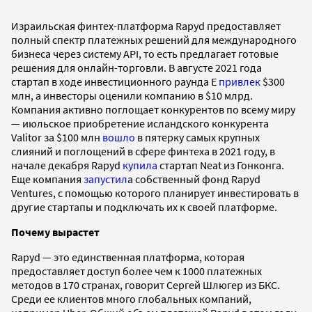
Израильская финтех-платформа Rapyd предоставляет
полный спектр платежных решений для международного
бизнеса через систему API, то есть предлагает готовые
решения для онлайн-торговли. В августе 2021 года
стартап в ходе инвестиционного раунда E
привлек
$300
млн, а инвесторы оценили компанию в $10 млрд.
Компания активно поглощает конкурентов по всему миру
— июльское приобретение исландского конкурента
Valitor за $100 млн
вошло
в пятерку самых крупных
слияний и поглощений в сфере финтеха в 2021 году, в
начале декабря Rapyd
купила
стартап Neat из Гонконга.
Еще компания
запустил
а собственный фонд Rapyd
Ventures, с помощью которого планирует инвестировать в
другие стартапы и подключать их к своей платформе.
Почему вырастет
Rapyd — это единственная платформа, которая
предоставляет доступ более чем к 1000 платежных
методов в 170 странах, говорит Сергей Шлюгер из БКС.
Среди ее клиентов много глобальных компаний,