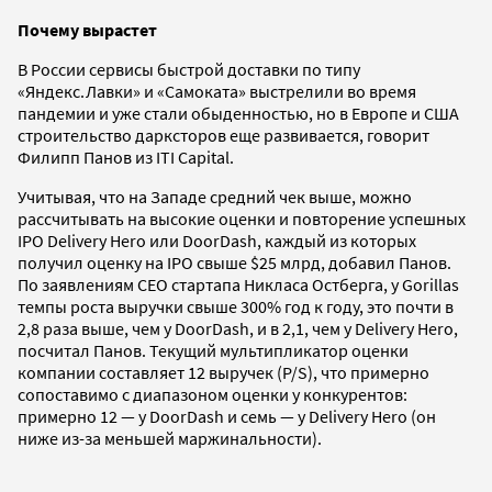
Почему вырастет
В России сервисы быстрой доставки по типу
«Яндекс.Лавки» и «Самоката» выстрелили во время
пандемии и уже стали обыденностью, но в Европе и США
строительство дарксторов еще развивается, говорит
Филипп Панов из ITI Capital.
Учитывая, что на Западе средний чек выше, можно
рассчитывать на высокие оценки и повторение успешных
IPO Delivery Hero или DoorDash, каждый из которых
получил оценку на IPO свыше $25 млрд, добавил Панов.
По заявлениям CEO стартапа Никласа Остберга, у Gorillas
темпы роста выручки свыше 300% год к году, это почти в
2,8 раза выше, чем у DoorDash, и в 2,1, чем у Delivery Hero,
посчитал Панов. Текущий мультипликатор оценки
компании составляет 12 выручек (P/S), что примерно
сопоставимо с диапазоном оценки у конкурентов:
примерно 12 — у DoorDash и семь — у Delivery Hero (он
ниже из-за меньшей маржинальности).