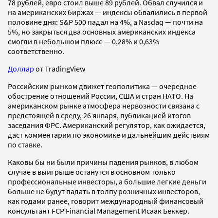
78 рублей, евро стоил выше 89 рублей. Обвал случился и
на американских биржах — индексы обвалились в первой
половине дня: S&P 500 падал на 4%, а Nasdaq — почти на
5%, но закрыться два основных американских индекса
смогли в небольшом плюсе — 0,28% и 0,63%
соответственно.
Доллар
от TradingView
Российским рынком движет геополитика — очередное
обострение отношений России, США и стран НАТО. На
американском рынке атмосфера нервозности связана с
предстоящей в среду, 26 января, публикацией итогов
заседания ФРС. Американский регулятор, как ожидается,
даст комментарии по экономике и дальнейшим действиям
по ставке.
Каковы бы ни были причины падения рынков, в любом
случае в выигрыше останутся в основном только
профессиональные инвесторы, а большие легкие деньги
больше не будут падать в толпу розничных инвесторов,
как годами ранее, говорит международный финансовый
консультант FCP Financial Management Исаак Беккер.