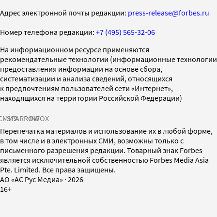
Адрес электронной почты редакции:
press-release@forbes.ru
Номер телефона редакции:
+7 (495) 565-32-06
На информационном ресурсе применяются
рекомендательные технологии (информационные технологии
предоставления информации на основе сбора,
систематизации и анализа сведений, относящихся
к предпочтениям пользователей сети «Интернет»,
находящихся на территории Российской Федерации)
СМИ2
SPARROW
INFOX
Перепечатка материалов и использование их в любой форме,
в том числе и в электронных СМИ, возможны только с
письменного разрешения редакции. Товарный знак Forbes
является исключительной собственностью Forbes Media Asia
Pte. Limited. Все права защищены.
AO «АС Рус Медиа»
·
2026
16+