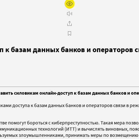
 к базам данных банков и операторов с
вить силовикам онлайн-доступ к базам данных банков и опе
ками доступа к базам данных банков и операторов связи в ре
стве помогут бороться с киберпреступностью. Такая мера поз
уникационных технологий (ИТТ) и вычислять виновных, поясни
льзуемых злоумышленниками, принимать меры по возмещению 