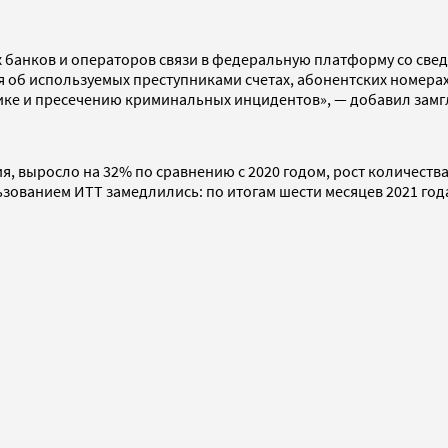
х банков и операторов связи в федеральную платформу со св
об используемых преступниками счетах, абонентских номерах,
ике и пресечению криминальных инцидентов», — добавил замг
, выросло на 32% по сравнению с 2020 годом, рост количеств
зованием ИТТ замедлились: по итогам шести месяцев 2021 года 