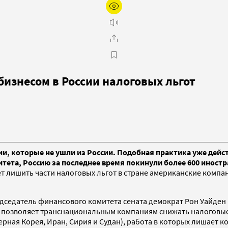
изнесом в России налоговых льгот
 которые не ушли из России. Подобная практика уже действ
итета, Россию за последнее время покинули более 600 иност
 лишить части налоговых льгот в стране американские компан
дседатель финансового комитета сената демократ Рон Уайден
я позволяет транснациональным компаниям снижать налоговые 
ерная Корея, Иран, Сирия и Судан), работа в которых лишает к