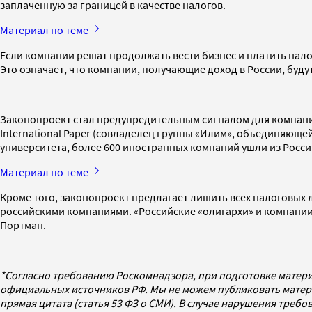
заплаченную за границей в качестве налогов.
Материал по теме
Если компании решат продолжать вести бизнес и платить нало
Это означает, что компании, получающие доход в России, буду
Законопроект стал предупредительным сигналом для компаний,
International Paper (совладелец группы «Илим», объединяющ
университета, более 600 иностранных компаний ушли из России
Материал по теме
Кроме того, законопроект предлагает лишить всех налоговых 
российскими компаниями. «Российские «олигархи» и компании
Портман.
*Согласно требованию Роскомнадзора, при подготовке матери
официальных источников РФ. Мы не можем публиковать матери
прямая цитата (статья 53 ФЗ о СМИ). В случае нарушения треб