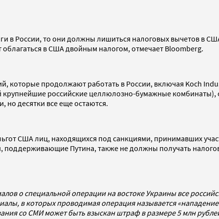
ги в России, то они должны лишиться налоговых вычетов в США
т облагаться в США двойным налогом, отмечает Bloomberg.
 которые продолжают работать в России, включая Koch Industr
ей крупнейшие российские целлюлозно-бумажные комбинаты), 
, но десятки все еще остаются.
льгот США лиц, находящихся под санкциями, принимавших учас
, поддерживающие Путина, также не должны получать налогов
алов о специальной операции на востоке Украины все россий
алы, в которых проводимая операция называется «нападением
ования со СМИ может быть взыскан штраф в размере 5 млн рубл