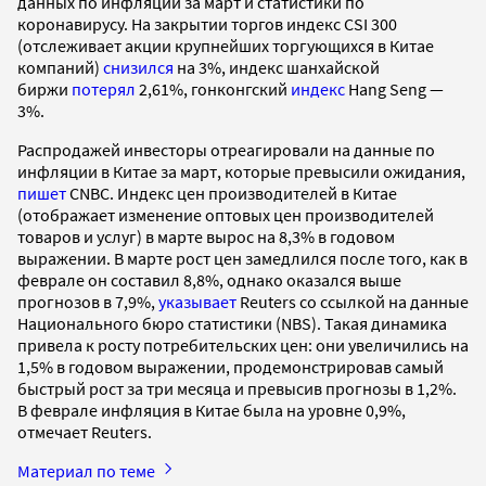
данных по инфляции за март и статистики по
коронавирусу. На закрытии торгов индекс CSI 300
(отслеживает акции крупнейших торгующихся в Китае
компаний)
снизился
на 3%, индекс шанхайской
биржи
потерял
2,61%, гонконгский
индекс
Hang Seng —
3%.
Распродажей инвесторы отреагировали на данные по
инфляции в Китае за март, которые превысили ожидания,
пишет
CNBC. Индекс цен производителей в Китае
(отображает изменение оптовых цен производителей
товаров и услуг) в марте вырос на 8,3% в годовом
выражении. В марте рост цен замедлился после того, как в
феврале он составил 8,8%, однако оказался выше
прогнозов в 7,9%,
указывает
Reuters со ссылкой на данные
Национального бюро статистики (NBS). Такая динамика
привела к росту потребительских цен: они увеличились на
1,5% в годовом выражении, продемонстрировав самый
быстрый рост за три месяца и превысив прогнозы в 1,2%.
В феврале инфляция в Китае была на уровне 0,9%,
отмечает Reuters.
Материал по теме