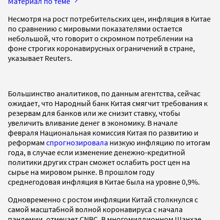
Материал по теме
Несмотря на рост потребительских цен, инфляция в Китае
по сравнению с мировыми показателями остается
небольшой, что говорит о скромном потреблении на
фоне строгих коронавирусных ограничений в стране,
указывает Reuters.
Большинство аналитиков, по данным агентства, сейчас
ожидает, что Народный банк Китая смягчит требования к
резервам для банков или же снизит ставку, чтобы
увеличить вливание денег в экономику. В начале
февраля Национальная комиссия Китая по развитию и
реформам
спрогнозировала
низкую инфляцию по итогам
года, в случае если изменение денежно-кредитной
политики других стран сможет ослабить рост цен на
сырье на мировом рынке. В прошлом году
среднегодовая инфляция в Китае была на уровне 0,9%.
Одновременно с ростом инфляции Китай столкнулся с
самой масштабной волной коронавируса с начала
пандемии, отмечает CNBC. В многомиллионном Шанхае,