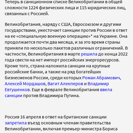
Теперь в санкционном списке Великобритании в общей
сложности 1224 физических лица и 115 юридических лиц,
связанных с Россией.
Великобритания, наряду с США, Евросоюзом и другими
государствами, ужесточает санкции против России в ответ
на ее «специальную военную операцию»* на Украине. Она
продолжается почти два месяца, и за это время страны
приняли по несколько пакетов различных ограничений. В
частности, Великобритания в марте
решила
до конца 2022
года свести на нет импорт российских энергоресурсов.
Кроме того, страна наложила санкции на крупные
российские банки, а также на ряд богатейших
бизнесменов России, среди которых
Роман Абрамович
,
Алексей Мордашов
,
Вагит Алекперов
и
Владимир
Евтушенков
. Еще в феврале Великобритания
ввела
санкции
против Владимира Путина.
Россия 16 апреля в ответ на британские санкции
запретила
въезд основным членам правительства
Великобритании, включая премьер-министра Бориса