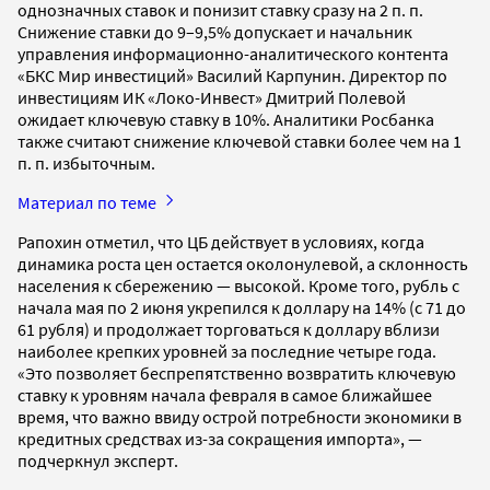
однозначных ставок и понизит ставку сразу на 2 п. п.
Снижение ставки до 9–9,5% допускает и начальник
управления информационно-аналитического контента
«БКС Мир инвестиций» Василий Карпунин. Директор по
инвестициям ИК «Локо-Инвест» Дмитрий Полевой
ожидает ключевую ставку в 10%. Аналитики Росбанка
также считают снижение ключевой ставки более чем на 1
п. п. избыточным.
Материал по теме
Рапохин отметил, что ЦБ действует в условиях, когда
динамика роста цен остается околонулевой, а склонность
населения к сбережению — высокой. Кроме того, рубль с
начала мая по 2 июня укрепился к доллару на 14% (с 71 до
61 рубля) и продолжает торговаться к доллару вблизи
наиболее крепких уровней за последние четыре года.
«Это позволяет беспрепятственно возвратить ключевую
ставку к уровням начала февраля в самое ближайшее
время, что важно ввиду острой потребности экономики в
кредитных средствах из-за сокращения импорта», —
подчеркнул эксперт.