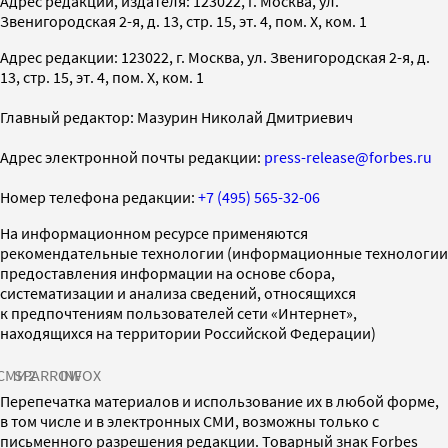
Адрес редакции, издателя: 123022, г. Москва, ул.
Звенигородская 2-я, д. 13, стр. 15, эт. 4, пом. X, ком. 1
Адрес редакции: 123022, г. Москва, ул. Звенигородская 2-я, д.
13, стр. 15, эт. 4, пом. X, ком. 1
Главный редактор: Мазурин Николай Дмитриевич
Адрес электронной почты редакции:
press-release@forbes.ru
Номер телефона редакции:
+7 (495) 565-32-06
На информационном ресурсе применяются
рекомендательные технологии (информационные технологии
предоставления информации на основе сбора,
систематизации и анализа сведений, относящихся
к предпочтениям пользователей сети «Интернет»,
находящихся на территории Российской Федерации)
СМИ2
SPARROW
INFOX
Перепечатка материалов и использование их в любой форме,
в том числе и в электронных СМИ, возможны только с
письменного разрешения редакции. Товарный знак Forbes