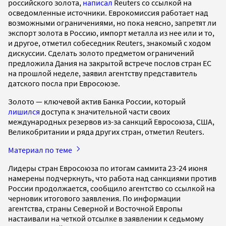
российского золота,
написал
Reuters со ссылкой на
осведомленные источники. Еврокомиссия работает над
возможными ограничениями, но пока неясно, запретят ли
экспорт золота в Россию, импорт металла из нее или и то,
и другое, отметил собеседник Reuters, знакомый с ходом
дискуссии. Сделать золото предметом ограничений
предложила Дания на закрытой встрече послов стран ЕС
на прошлой неделе, заявил агентству представитель
датского посла при Евросоюзе.
Золото — ключевой актив Банка России, который
лишился
доступа к значительной части своих
международных резервов из-за санкций Евросоюза, США,
Великобритании и ряда других стран, отметил Reuters.
Материал по теме
Лидеры стран Евросоюза по итогам саммита 23-24 июня
намерены подчеркнуть, что работа над санкциями против
России продолжается, сообщило агентство со ссылкой на
черновик итогового заявления. По информации
агентства, страны Северной и Восточной Европы
настаивали на четкой отсылке в заявлении к седьмому