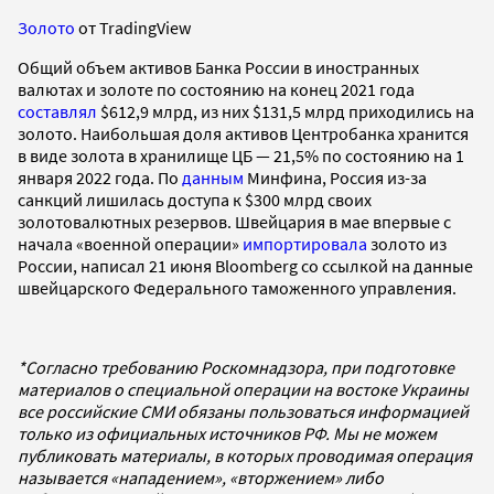
Золото
от TradingView
Общий объем активов Банка России в иностранных
валютах и золоте по состоянию на конец 2021 года
составлял
$612,9 млрд, из них $131,5 млрд приходились на
золото. Наибольшая доля активов Центробанка хранится
в виде золота в хранилище ЦБ — 21,5% по состоянию на 1
января 2022 года. По
данным
Минфина, Россия из-за
санкций лишилась доступа к $300 млрд своих
золотовалютных резервов. Швейцария в мае впервые с
начала «военной операции»
импортировала
золото из
России, написал 21 июня Bloomberg со ссылкой на данные
швейцарского Федерального таможенного управления.
*Согласно требованию Роскомнадзора, при подготовке
материалов о специальной операции на востоке Украины
все российские СМИ обязаны пользоваться информацией
только из официальных источников РФ. Мы не можем
публиковать материалы, в которых проводимая операция
называется «нападением», «вторжением» либо