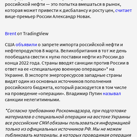
российской нефти — это попытка вмешаться в рынок,
которая может привести к дисбалансу и росту цен,
считает
вице-премьер России Александр Новак.
Brent
от TradingView
США
объявили
о запрете импорта российской нефти и
нефтепродуктов 8 марта. Великобритания в тот же день
пообещала свести к нулю поставки нефти из России до
конца 2022 года. Страны вводят санкции против России в
ответ на ее «специальную военную операцию»* на
Украине. В экспорте энергоресурсов западные страны
видят один из основных источников пополнения
российского бюджета, который расходуется в том числе
на проведение «операции». Владимир Путин
называл
санкции нелегитимными.
*Согласно требованию Роскомнадзора, при подготовке
материалов о специальной операции на востоке Украины
все российские СМИ обязаны пользоваться информацией
только из официальных источников РФ. Мы не можем
публиковать материалы, в которых проводимая операция