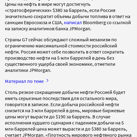
Цены на нефть в мире могут достигнуть
«стратосферических» $380 за баррель, если Россия
значительно сократит объемы добычи топлива в ответ на
санкции Евросоюза и США,
написал
Bloomberg со ссылкой
на записку аналитиков банка JPMorgan.
Страны G7 сейчас обсуждают сложный механизм по
ограничению максимальной стоимости российский
нефти. Россия может себе позволить в ответ сократить
производство нефти на 5 млн баррелей в день без
существенного ущерба своей экономике, отметили
аналитики JPMorgan.
Материал по теме
Столь резкое сокращение добычи нефти Россией будет
иметь серьезные последствия для остального мира,
говорится в записке. Если добыча российской нефти
снизится на 3 млн баррелей в день, мировые биржевые
цены могут вырасти до $190 за баррель. В случае
исполнения худшего сценария с падением добычи на 5
млн баррелей цена может вырасти и до $380 за баррель,
считает JPMorgan. «Плотность мирового нефтяного рынка