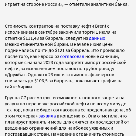
играет на стороне России», — отметили аналитики банка.
Стоимость контрактов на поставку нефти Brent с
исполнением в сентябре закончила торги 1 июля на
отметке $111,48 за баррель, следует из
данных
Межконтинентальной биржи. В начале июня цены
поднимались почти до $121 за баррель. Это произошло
после того, как Евросоюз
согласовал
новые санкции,
которые с начала 2023 года запретят импорт российской
нефти, за исключением поставок по трубопроводу
«Дружба». Однако к 23 июня стоимость фьючерсов
снизилась до $106,5 за баррель, показывает график на
сайте биржи.
Группа G7 рассмотрит возможность полного запрета на
услуги по перевозке российской нефти по всему миру до
тех пор, пока не будет согласована ее предельная цена, об
этом «семерка»
заявила
в конце июня. Она отметила, что
планирует принять и меры для смягчения последствий от
введенных ограничений для наиболее уязвимых и
пострадавших стран. Намерение ограничить стоимость