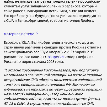
набор не попадет запрет на предоставление российским
клиентам услуг западных облачных сервисов, который
тоже ранее анонсировали источники, выяснил Reuters.
Его приберегут на будущее, пока усилия координируются
с США и Великобританией, говорит источник Reuters.
Материал по теме
Евросоюз, США, Великобритания и несколько других
стран ввели различные санкции против России в ответ на
ее «специальную военную операцию»* на Украине. В
рамках шестого пакета ЕС
запретил
импорт нефти из
России по морю с начала 2023 года.
*Согласно требованию Роскомнадзора, при подготовке
материалов о специальной операции на востоке Украины
все российские СМИ обязаны пользоваться информацией
только из официальных источников РФ. Мы не можем
публиковать материалы, в которых проводимая операция
называется «нападением», «вторжением» либо
«объявлением войны», если это не прямая цитата (статья
57 ФЗ о СМИ). В случае нарушения требования со СМИ