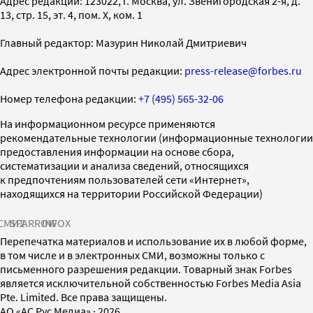
Адрес редакции: 123022, г. Москва, ул. Звенигородская 2-я, д.
13, стр. 15, эт. 4, пом. X, ком. 1
Главный редактор: Мазурин Николай Дмитриевич
Адрес электронной почты редакции:
press-release@forbes.ru
Номер телефона редакции:
+7 (495) 565-32-06
На информационном ресурсе применяются
рекомендательные технологии (информационные технологии
предоставления информации на основе сбора,
систематизации и анализа сведений, относящихся
к предпочтениям пользователей сети «Интернет»,
находящихся на территории Российской Федерации)
СМИ2
SPARROW
INFOX
Перепечатка материалов и использование их в любой форме,
в том числе и в электронных СМИ, возможны только с
письменного разрешения редакции. Товарный знак Forbes
является исключительной собственностью Forbes Media Asia
Pte. Limited. Все права защищены.
AO «АС Рус Медиа»
·
2026