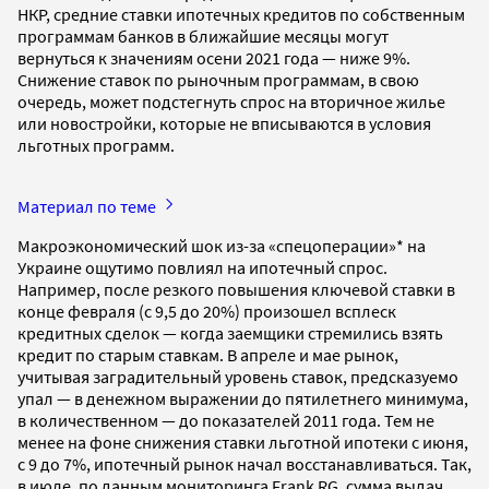
НКР, средние ставки ипотечных кредитов по собственным
программам банков в ближайшие месяцы могут
вернуться к значениям осени 2021 года — ниже 9%.
Снижение ставок по рыночным программам, в свою
очередь, может подстегнуть спрос на вторичное жилье
или новостройки, которые не вписываются в условия
льготных программ.
Материал по теме
Макроэкономический шок из-за «спецоперации»* на
Украине ощутимо повлиял на ипотечный спрос.
Например, после резкого повышения ключевой ставки в
конце февраля (с 9,5 до 20%) произошел всплеск
кредитных сделок — когда заемщики стремились взять
кредит по старым ставкам. В апреле и мае рынок,
учитывая заградительный уровень ставок, предсказуемо
упал — в денежном выражении до пятилетнего минимума,
в количественном — до показателей 2011 года. Тем не
менее на фоне снижения ставки льготной ипотеки с июня,
с 9 до 7%, ипотечный рынок начал восстанавливаться. Так,
в июле, по данным мониторинга Frank RG, сумма выдач