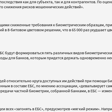
оследствия как для субъекта, так и для контрагентов. По оце
го снижения рисков мошеннических действий».
ми сниженные требования к биометрическим образцам, при с
 в 8-битовом цветовом решении, что в 65 000 раз ухудшает 
ЕБС будут формироваться пять различных видов биометрическ
ходы для банков, которым придется держать одновременно не
дей относительно круга доступных им действий при помощи би
ным в составе ЕБС, по мнению ассоциации, «девальвирует сам
едачи частной биометрии, собранной банками, в ЕБС — измен
деи всех «загонять в ЕБС», предусмотрев «мягкий режим». Нап