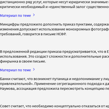
дистанционно ряд услуг, которые несут юридически значимые п
критически необходимый и «единственный залог существенно
Материал по теме
Минцифры предложило дополнить приказ пунктами, содержащи
изменения допускают использование монохромных фотографий
требований, говорится в письме НСФР.
В предложенной редакции приказа предусматривается, что в 
использования. Это создаст сложности и дополнительные рас
финрынка в своем письме.
Материал по теме
Банки считают, что возникнет путаница и недопонимание у лю
привлекательной». Применение сегрегационного подхода к дан
Наумова, ассоциация предложила пересмотреть концепцию пер
Совет считает, что необходимо концептуально отказаться от и