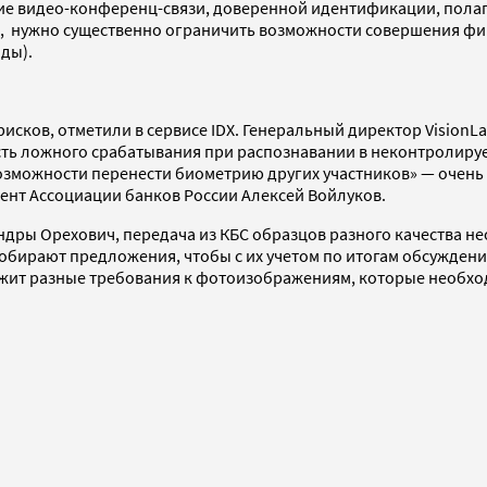
е видео-конференц-связи, доверенной идентификации, полаг
он, нужно существенно ограничить возможности совершения ф
иды).
исков, отметили в сервисе IDX. Генеральный директор VisionL
сть ложного срабатывания при распознавании в неконтролируе
озможности перенести биометрию других участников» — очень 
дент Ассоциации банков России Алексей Войлуков.
ры Орехович, передача из КБС образцов разного качества нео
обирают предложения, чтобы с их учетом по итогам обсуждения
жит разные требования к фотоизображениям, которые необход