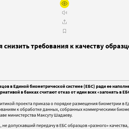
 снизить требования к качеству образ
цов в Единой биометрической системе (ЕБС) ради ее наполн
нативой в банках считают отказ от идеи всех «загонять в Е
итикой проекта приказа о порядке размещения биометрии в Ед
ваниям к обработке данных, собранных коммерческими биоме
аве министерства Максуту Шадаеву.
не допускавший передачу в ЕБС образцов «разного» качества,