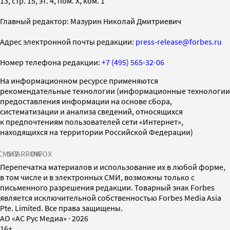
13, стр. 15, эт. 4, пом. X, ком. 1
Главный редактор: Мазурин Николай Дмитриевич
Адрес электронной почты редакции:
press-release@forbes.ru
Номер телефона редакции:
+7 (495) 565-32-06
На информационном ресурсе применяются
рекомендательные технологии (информационные технологии
предоставления информации на основе сбора,
систематизации и анализа сведений, относящихся
к предпочтениям пользователей сети «Интернет»,
находящихся на территории Российской Федерации)
СМИ2
SPARROW
INFOX
Перепечатка материалов и использование их в любой форме,
в том числе и в электронных СМИ, возможны только с
письменного разрешения редакции. Товарный знак Forbes
является исключительной собственностью Forbes Media Asia
Pte. Limited. Все права защищены.
AO «АС Рус Медиа»
·
2026
16+