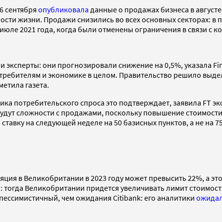
6 сентября
опубликовала
данные о продажах бизнеса в августе
ости жизни. Продажи снизились во всех основных секторах: в 
 июле 2021 года, когда были отменены ограничения в связи с к
эксперты: они прогнозировали снижение на 0,5%, указала Fina
требителям и экономике в целом. Правительство решило выде
метила газета.
ика потребительского спроса это подтверждает, заявила FT эк
, будут сложности с продажами, поскольку повышение стоимост
тавку на следующей неделе на 50 базисных пунктов, а не на 7
ляция в Великобритании в 2023 году может превысить 22%, а это
 тогда Великобритании придется увеличивать лимит стоимости
пессимистичный, чем ожидания Citibank: его аналитики
ожида