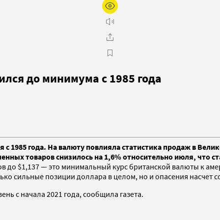
ился до минимума с 1985 года
я с 1985 года. На валюту повлияла статистика продаж в Вели
ленных товаров снизилось на 1,6% относительно июля, что 
ов до $1,137 — это минимальный курс британской валюты к аме
олько сильные позиции доллара в целом, но и опасения насчет 
ень с начала 2021 года, сообщила газета.