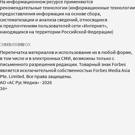
На информационном ресурсе применяются
рекомендательные технологии (информационные технологии
предоставления информации на основе сбора,
систематизации и анализа сведений, относящихся
к предпочтениям пользователей сети «Интернет»,
находящихся на территории Российской Федерации)
СМИ2
SPARROW
INFOX
Перепечатка материалов и использование их в любой форме,
в том числе и в электронных СМИ, возможны только с
письменного разрешения редакции. Товарный знак Forbes
является исключительной собственностью Forbes Media Asia
Pte. Limited. Все права защищены.
AO «АС Рус Медиа»
·
2026
16+