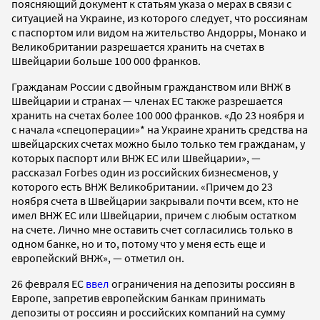
поясняющий документ к статьям указа о мерах в связи с
ситуацией на Украине, из которого следует, что россиянам
с паспортом или видом на жительство Андорры, Монако и
Великобритании разрешается хранить на счетах в
Швейцарии больше 100 000 франков.
Гражданам России с двойным гражданством или ВНЖ в
Швейцарии и странах — членах ЕС также разрешается
хранить на счетах более 100 000 франков. «До 23 ноября и
с начала «спецоперации»* на Украине хранить средства на
швейцарских счетах можно было только тем гражданам, у
которых паспорт или ВНЖ ЕС или Швейцарии», —
рассказал Forbes один из российских бизнесменов, у
которого есть ВНЖ Великобритании. «Причем до 23
ноября счета в Швейцарии закрывали почти всем, кто не
имел ВНЖ ЕС или Швейцарии, причем с любым остатком
на счете. Лично мне оставить счет согласились только в
одном банке, но и то, потому что у меня есть еще и
европейский ВНЖ», — отметил он.
26 февраля ЕС
ввел
ограничения на депозиты россиян в
Европе, запретив европейским банкам принимать
депозиты от россиян и российских компаний на сумму