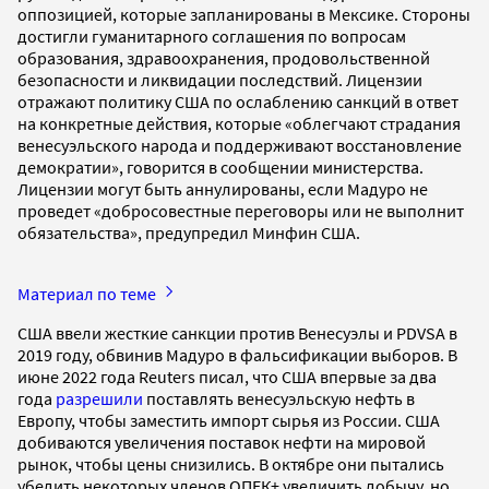
оппозицией, которые запланированы в Мексике. Стороны
достигли гуманитарного соглашения по вопросам
образования, здравоохранения, продовольственной
безопасности и ликвидации последствий. Лицензии
отражают политику США по ослаблению санкций в ответ
на конкретные действия, которые «облегчают страдания
венесуэльского народа и поддерживают восстановление
демократии», говорится в сообщении министерства.
Лицензии могут быть аннулированы, если Мадуро не
проведет «добросовестные переговоры или не выполнит
обязательства», предупредил Минфин США.
Материал по теме
США ввели жесткие санкции против Венесуэлы и PDVSA в
2019 году, обвинив Мадуро в фальсификации выборов. В
июне 2022 года Reuters писал, что США впервые за два
года
разрешили
поставлять венесуэльскую нефть в
Европу, чтобы заместить импорт сырья из России. США
добиваются увеличения поставок нефти на мировой
рынок, чтобы цены снизились. В октябре они пытались
убедить некоторых членов ОПЕК+ увеличить добычу, но