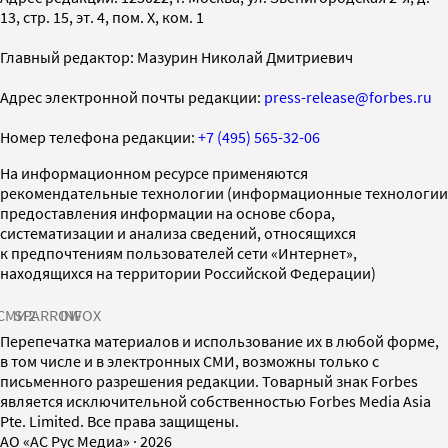
13, стр. 15, эт. 4, пом. X, ком. 1
Главный редактор: Мазурин Николай Дмитриевич
Адрес электронной почты редакции:
press-release@forbes.ru
Номер телефона редакции:
+7 (495) 565-32-06
На информационном ресурсе применяются
рекомендательные технологии (информационные технологии
предоставления информации на основе сбора,
систематизации и анализа сведений, относящихся
к предпочтениям пользователей сети «Интернет»,
находящихся на территории Российской Федерации)
СМИ2
SPARROW
INFOX
Перепечатка материалов и использование их в любой форме,
в том числе и в электронных СМИ, возможны только с
письменного разрешения редакции. Товарный знак Forbes
является исключительной собственностью Forbes Media Asia
Pte. Limited. Все права защищены.
AO «АС Рус Медиа»
·
2026