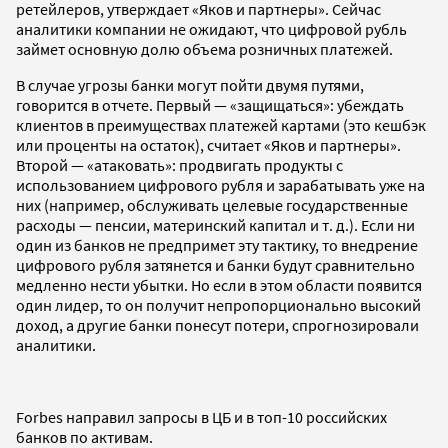
ретейлеров, утверждает «Яков и партнеры». Сейчас
аналитики компании не ожидают, что цифровой рубль
займет основную долю объема розничных платежей.
В случае угрозы банки могут пойти двумя путями,
говорится в отчете. Первый — «защищаться»: убеждать
клиентов в преимуществах платежей картами (это кешбэк
или проценты на остаток), считает «Яков и партнеры».
Второй — «атаковать»: продвигать продукты с
использованием цифрового рубля и зарабатывать уже на
них (например, обслуживать целевые государственные
расходы — пенсии, материнский капитал и т. д.). Если ни
один из банков не предпримет эту тактику, то внедрение
цифрового рубля затянется и банки будут сравнительно
медленно нести убытки. Но если в этом области появится
один лидер, то он получит непропорционально высокий
доход, а другие банки понесут потери, спрогнозировали
аналитики.
Forbes направил запросы в ЦБ и в топ-10 российских
банков по активам.