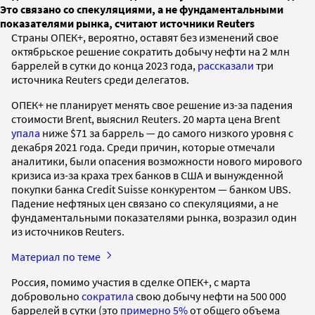
Это связано со спекуляциями, а не фундаментальными
показателями рынка, считают источники Reuters
Страны ОПЕК+, вероятно, оставят без изменений свое
октябрьское решение сократить добычу нефти на 2 млн
баррелей в сутки до конца 2023 года,
рассказали
три
источника Reuters среди делегатов.
ОПЕК+ не планирует менять свое решение из-за падения
стоимости Brent, выяснил Reuters. 20 марта цена Brent
упала
ниже $71 за баррель — до самого низкого уровня с
декабря 2021 года. Среди причин, которые отмечали
аналитики, были опасения возможности нового мирового
кризиса из-за краха трех банков в США и вынужденной
покупки банка Credit Suisse конкурентом — банком UBS.
Падение нефтяных цен связано со спекуляциями, а не
фундаментальными показателями рынка, возразил один
из источников Reuters.
Материал по теме
Россия, помимо участия в сделке ОПЕК+, с марта
добровольно
сократила
свою добычу нефти на 500 000
баррелей в сутки (это
примерно 5%
от общего объема