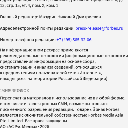
13, стр. 15, эт. 4, пом. X, ком. 1
Главный редактор: Мазурин Николай Дмитриевич
Адрес электронной почты редакции:
press-release@forbes.ru
Номер телефона редакции:
+7 (495) 565-32-06
На информационном ресурсе применяются
рекомендательные технологии (информационные технологии
предоставления информации на основе сбора,
систематизации и анализа сведений, относящихся
к предпочтениям пользователей сети «Интернет»,
находящихся на территории Российской Федерации)
СМИ2
SPARROW
INFOX
Перепечатка материалов и использование их в любой форме,
в том числе и в электронных СМИ, возможны только с
письменного разрешения редакции. Товарный знак Forbes
является исключительной собственностью Forbes Media Asia
Pte. Limited. Все права защищены.
AO «АС Рус Медиа»
·
2026