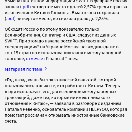
обмена платежной информацией SWIFT. В феврале Россия
заняла (
.pdf
) четвертое место с долей 2,57% среди стран за
исключением Китая и Гонконга. В марте она сохранила
(
.pdf
) четвертое место, но снизила долю до 2,25%.
Обходят Россию по этому показателю только
Великобритания, Сингапур и США, следует из данных
SWIFT. При этом до начала российской «военной
спецоперации»* на Украине Москва не входила даже в
топ-15 стран по использованию юаня в международной
торговле,
отмечает
Financial Times.
Материал по теме
«Год назад юань был экзотической валютой, которой
пользовались только те, кто работает с Китаем. Теперь
люди используют его для всех видов международных
транзакций, даже тех, которые не имеют никакого
отношения к Китаю», — заявила в разговоре с изданием
Наталья Ревенко, основатель компании HELPYOU, которая
помогает россиянам открывать иностранные банковские
счета.