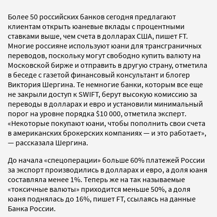
Более 50 российских банков сегодня предлагают
клиентам открыть юаневые вклады с процентными
ставками выше, чем счета в долларах США, пишет FT.
Многие россияне используют юани для трансграничных
переводов, поскольку могут свободно купить валюту на
Московской бирже и отправить в другую страну, отметила
в беседе с газетой финансовый консультант и блогер
Виктория Шергина. Те немногие банки, которым все еще
не закрыли доступ к SWIFT, берут высокую комиссию за
переводы в долларах и евро и установили минимальный
порог на уровне порядка $10 000, отметила эксперт.
«Некоторые покупают юани, чтобы пополнить свои счета
в американских брокерских компаниях — и это работает»,
— рассказала Шергина.
До начала «спецоперации» больше 60% платежей России
за экспорт производились в долларах и евро, а доля юаня
составляла менее 1%. Теперь же на так называемые
«токсичные валюты» приходится меньше 50%, а доля
юаня поднялась до 16%, пишет FT, ссылаясь на данные
Банка России.