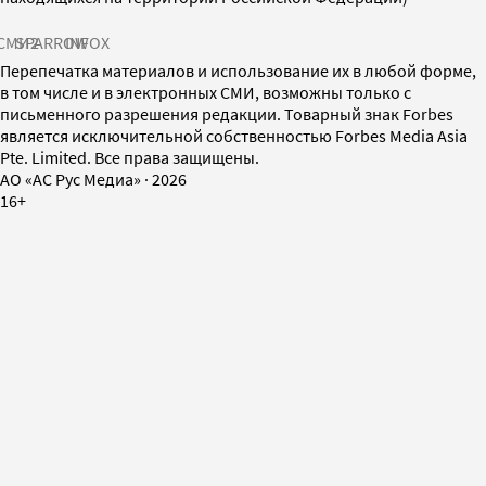
СМИ2
SPARROW
INFOX
Перепечатка материалов и использование их в любой форме,
в том числе и в электронных СМИ, возможны только с
письменного разрешения редакции. Товарный знак Forbes
является исключительной собственностью Forbes Media Asia
Pte. Limited. Все права защищены.
AO «АС Рус Медиа»
·
2026
16+