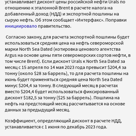
устанавливает дисконт цены российской нефти Urals по
отношению к эталонной Brent в расчете налога на
добавленный доход (НДД) и экспортной пошлины на
сырую нефть. Об этом сообщает «Интерфакс». Поправки
инициировало
правительство.
Согласно закону, для расчета экспортной пошлины будет
использоваться средняя цена на нефть североморской
марки North Sea Dated (котировка ценового агентства
Argus на основе цены пяти североморских сортов нефти, в
том числе Brent). Если дисконт Urals к North Sea Dated за
месяц с 15 апреля по 14 мая 2023 года превысит $204,4 за
тонну (около $28 за баррель), то для расчета пошлины на
июнь будет применяться средняя цена North Sea Dated
минус $204,4 за тонну. В следующий месяц в расчетах
вместо $204,4 будет использоваться фиксированный
дисконт $182,5 за тонну ($25 за баррель). Пошлина на
нефть на предстоящий месяц рассчитывается на основе
данных за предыдущий месяц.
Коэффициент, определяющий дисконт в расчете НДД,
устанавливается с 1 июня по декабрь 2023 года.