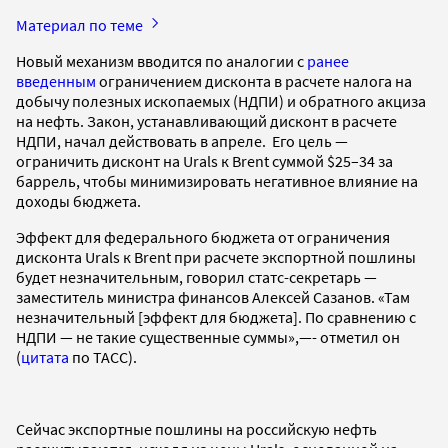
Материал по теме
Новый механизм вводится по аналогии с
ранее
введенным
ограничением дисконта в расчете налога на
добычу полезных ископаемых (НДПИ) и обратного акциза
на нефть. Закон, устанавливающий дисконт в расчете
НДПИ, начал действовать в апреле. Его цель —
ограничить дисконт на Urals к Brent суммой $25–34 за
баррель, чтобы минимизировать негативное влияние на
доходы бюджета.
Эффект для федерального бюджета от ограничения
дисконта Urals к Brent при расчете экспортной пошлины
будет незначительным, говорил статс-секретарь —
заместитель министра финансов Алексей Сазанов. «Там
незначительный [эффект для бюджета]. По сравнению с
НДПИ — не такие существенные суммы»,—- отметил он
(
цитата
по ТАСС).
Сейчас экспортные пошлины на российскую нефть