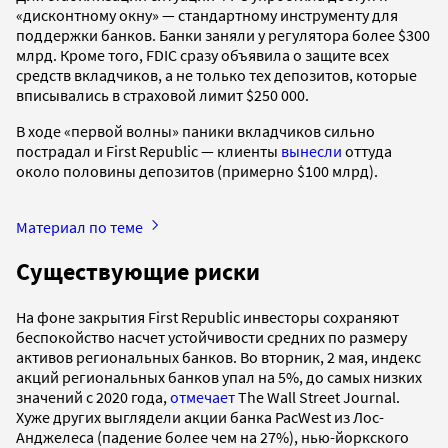
«дисконтному окну» — стандартному инструменту для
поддержки банков. Банки заняли у регулятора более $300
млрд. Кроме того, FDIC сразу объявила о защите всех
средств вкладчиков, а не только тех депозитов, которые
вписывались в страховой лимит $250 000.
В ходе «первой волны» паники вкладчиков сильно
пострадал и First Republic — клиенты
вынесли
оттуда
около половины депозитов (примерно $100 млрд).
Материал по теме
Существующие риски
На фоне закрытия First Republic инвесторы сохраняют
беспокойство насчет устойчивости средних по размеру
активов региональных банков. Во вторник, 2 мая, индекс
акций региональных банков упал на 5%, до самых низких
значений с 2020 года,
отмечает
The Wall Street Journal.
Хуже других выглядели акции банка PacWest из Лос-
Анджелеса (падение более чем на 27%), нью-йоркского