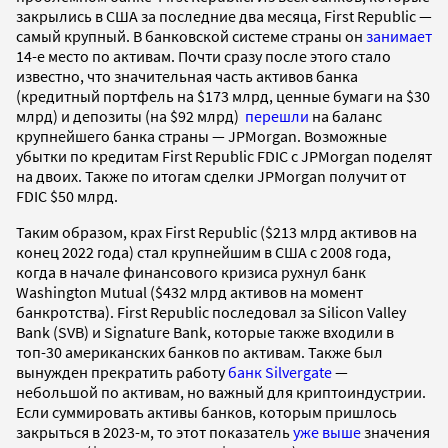
закрылись в США за последние два месяца, First Republic —
самый крупный. В банковской системе страны он
занимает
14-е место по активам. Почти сразу после этого стало
известно, что значительная часть активов банка
(кредитный портфель на $173 млрд, ценные бумаги на $30
млрд) и депозиты (на $92 млрд)
перешли
на баланс
крупнейшего банка страны — JPMorgan. Возможные
убытки по кредитам First Republic FDIC с JPMorgan поделят
на двоих. Также по итогам сделки JPMorgan получит от
FDIC $50 млрд.
Таким образом, крах First Republic ($213 млрд активов на
конец 2022 года) стал крупнейшим в США с 2008 года,
когда в начале финансового кризиса рухнул банк
Washington Mutual ($432 млрд активов на момент
банкротства). First Republic последовал за Silicon Valley
Bank (SVB) и Signature Bank, которые также входили в
топ-30 американских банков по активам. Также был
вынужден прекратить работу
банк Silvergate
—
небольшой по активам, но важный для криптоиндустрии.
Если суммировать активы банков, которым пришлось
закрыться в 2023-м, то этот показатель
уже выше
значения