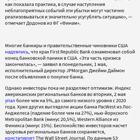
как показала практика, в случае наступления
неблагоприятных событий эти убытки могут частично
реализовываться и значительно усугублять ситуацию», —
отмечает Додонов из ФГ «Финам».
Многие банкиры и правительственные чиновники США
надеялись
, что крах First Republic Bank ознаменовал собой
конец банковской паники в США. «Эта часть кризиса
закончилась», — заявил в понедельник, 1 мая,
исполнительный директор JPMorgan Джейми Даймон
после объявления о покупке банка.
Однако инвесторы пока не разделяют оптимизм. Индекс
американских региональных банков во вторник, 2 мая
упал
более чем на 5%, до самого низкого уровня с 2020
года. Хуже других выглядели акции банка PacWest из Лос-
Анджелеса (падение более чем на 27%), нью-йоркского
Metropolitan Bank (минус 20,5%), Western Alliance из
Финикса (минус 15%). Беспокойство инвесторов насчет
здоровья региональных банков сохраняется,
констатирует
The Wall Street Journal. По данным S3