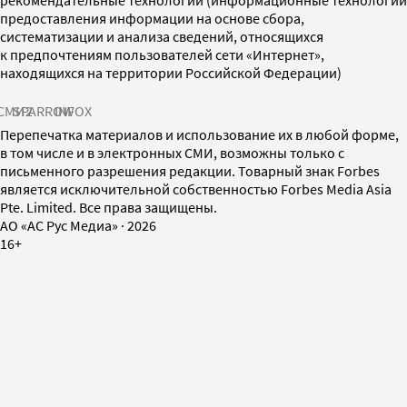
рекомендательные технологии (информационные технологии
предоставления информации на основе сбора,
систематизации и анализа сведений, относящихся
к предпочтениям пользователей сети «Интернет»,
находящихся на территории Российской Федерации)
СМИ2
SPARROW
INFOX
Перепечатка материалов и использование их в любой форме,
в том числе и в электронных СМИ, возможны только с
письменного разрешения редакции. Товарный знак Forbes
является исключительной собственностью Forbes Media Asia
Pte. Limited. Все права защищены.
AO «АС Рус Медиа»
·
2026
16+