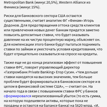
Metropolitan Bank (минус 20,5%), Western Alliance из
Финикса (минус 15%).
Риски для банковского сектора США остаются
существенными, считает аналитик ФГ «Финам» Игорь
Додонов. Для предотвращения оттока средств клиентов
или привлечения новых денег банкам придется заметно
повысить депозитные ставки, что будет оказывать
давление на их чистую процентную маржу, объясняет он.
Для компенсации этого банки будут пытаться поднимать
ставки по займам и ужесточать условия кредитования, что
будет отрицательно сказываться на спросе на кредиты.
Также еще не до конца реализован эффект от повышения
ставки ФРС, говорит управляющий директор
«Газпромбанк Private Banking» Егор Сусин. «Чем дольше
ставки находятся на высоких значениях, тем больше
проблем будет формироваться в банковском секторе и в
целом в финансовой системе США», — считает он. На
начало года в связи с повышением ставки ФРС у банков
сформировался
нереализованный убыток (то есть сумма,
на которую подешевели активы, которые пока не
проданы и остаются на балансе банка) на $620 млрд. «И,