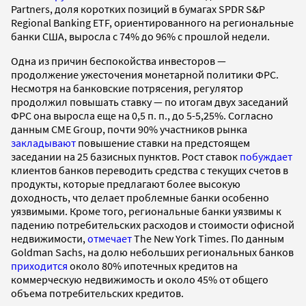
Partners, доля коротких позиций в бумагах SPDR S&P
Regional Banking ETF, ориентированного на региональные
банки США, выросла с 74% до 96% с прошлой недели.
Одна из причин беспокойства инвесторов —
продолжение ужесточения монетарной политики ФРС.
Несмотря на банковские потрясения, регулятор
продолжил повышать ставку — по итогам двух заседаний
ФРС она выросла еще на 0,5 п. п., до 5-5,25%. Согласно
данным CME Group, почти 90% участников рынка
закладывают
повышение ставки на предстоящем
заседании на 25 базисных пунктов. Рост ставок
побуждает
клиентов банков переводить средства с текущих счетов в
продукты, которые предлагают более высокую
доходность, что делает проблемные банки особенно
уязвимыми. Кроме того, региональные банки уязвимы к
падению потребительских расходов и стоимости офисной
недвижимости,
отмечает
The New York Times. По данным
Goldman Sachs, на долю небольших региональных банков
приходится
около 80% ипотечных кредитов на
коммерческую недвижимость и около 45% от общего
объема потребительских кредитов.