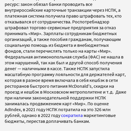
ресурс: закон обязал банки проводить все
внутрироссийские карточные транзакции через НСПК, а
платежная система получила право штрафовать тех, кто
отказывался от сотрудничества. Роспотребнадзор
штрафовал торгово-сервисные предприятия за отказ
принимать «Мир». Зарплаты сотрудникам бюджетных
организаций, а также пособия гражданам, получающим
социальную помощь из бюджета и внебюджетных
фондов, стали перечислять только на карты «Мир».
Федеральная антимонопольная служба (ФАС) не нашла в
этом нарушений, так как был и другой способ получения
денег — наличными в кассе. Также НСПК запустила
масштабную программу лояльности для держателей карт,
которая в разное время включала в себя кешбэк в сети
ресторанов быстрого питания McDonald's, скидки на
проезд и кешбэк в Московском метрополитене и т.д. Даже
при наличии законодательной поддержки НСПК
занималась продвижением карт «Мир». По оценке
AdIndex, в 2021 году НСПК потратила на это 326 млн
рублей, однако в 2022 году
сократила
маркетинговые
бюджеты, перестав доплачивать банкам.