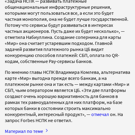
«Задача НСПК — развивать платежные
общенациональные инфраструктурные решения,
которыми могут пользоваться все, а если это будет
частная монополия, она не будет лучше государственной.
Потому что сервисы будут развиваться в интересах
частных акционеров. Пусть даже их будет несколько», —
отметила Набиуллина. Создание соперника для карты
«Мир» она считает устаревшим подходом. Главной
задачей развития платежного рынка ЦБ видит
конкуренцию способов платежей: СБП, оплата по QR-
кодам, собственные Pay-сервисы банков.
По мнению главы НСПК Владимира Комлева, альтернатива
карте «Мир» выгодна прежде всего банкам, а на
платежном рынке она и так есть — между картами «Мир» и
СБП, чьим оператором является ЦБ. «Эти две платформы
создают очень хорошую вариативность для банков в
рамках тех равноудаленных для них платформ, на базе
которых банки в состоянии строить максимально
конкурентный, интересный продукт», —
отмечал
он. На
запрос Forbes НСПК не ответил.
Материал по теме