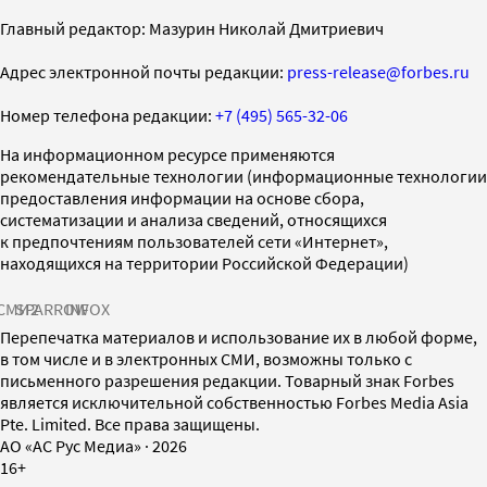
Главный редактор: Мазурин Николай Дмитриевич
Адрес электронной почты редакции:
press-release@forbes.ru
Номер телефона редакции:
+7 (495) 565-32-06
На информационном ресурсе применяются
рекомендательные технологии (информационные технологии
предоставления информации на основе сбора,
систематизации и анализа сведений, относящихся
к предпочтениям пользователей сети «Интернет»,
находящихся на территории Российской Федерации)
СМИ2
SPARROW
INFOX
Перепечатка материалов и использование их в любой форме,
в том числе и в электронных СМИ, возможны только с
письменного разрешения редакции. Товарный знак Forbes
является исключительной собственностью Forbes Media Asia
Pte. Limited. Все права защищены.
AO «АС Рус Медиа»
·
2026
16+