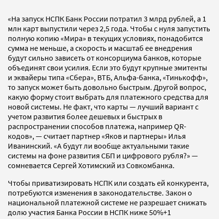
«На запуск НСПК Банк России потратил 3 млрд рублей, а 1
млн карт выпустили через 2,5 года. Чтобы с нуля запустить
полную копию «Мира» в текущих условиях, понадобится
сумма не меньше, а скорость и масштаб ее внедрения
будут сильно зависеть от консорциума банков, которые
объединят свои усилия. Если это будут крупные эмитенты
и эквайеры типа «Сбера», ВТБ, Альфа-банка, «Тинькофф»,
то запуск может быть довольно быстрым. Другой вопрос,
какую форму стоит выбрать для платежного средства для
новой системы. Не факт, что карты — лучший вариант c
учетом развития более дешевых и быстрых в
распространении способов платежа, например QR-
кодов», — считает партнер «Яков и партнеры» Илья
Иванинский. «А будут ли вообще актуальными такие
системы на фоне развития СБП и цифрового рубля?» —
сомневается Сергей Хотимский из Совкомбанка.
Чтобы приватизировать НСПК или создать ей конкурента,
потребуются изменения в законодательстве. Закон о
национальной платежной системе не разрешает снижать
долю участия Банка России в НСПК ниже 50%+1