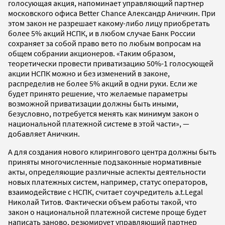
голосующая акция, напоминает управляющий партнер
московского офиса Better Chance Александр Аничкин. При
этом закон не разрешает какому-либо лицу приобретать
более 5% акций НСПК, и в любом случае Банк России
сохраняет за собой право вето по любым вопросам на
общем собрании акционеров. «Таким образом,
теоретически провести приватизацию 50%-1 голосующей
акции НСПК можно и без изменений в законе,
распределив не более 5% акций в одни руки. Если же
будет принято решение, что желаемые параметры
возможной приватизации должны быть иными,
безусловно, потребуется менять как минимум закон о
национальной платежной системе в этой части», —
добавляет Аничкин.
А для создания нового клирингового центра должны быть
приняты многочисленные подзаконные нормативные
акты, определяющие различные аспекты деятельности
новых платежных систем, например, статус операторов,
взаимодействие с НСПК, считает соучредитель a.t.Legal
Николай Титов. Фактически объем работы такой, что
закон о национальной платежной системе проще будет
написать заново, резюмирует управляющий партнер