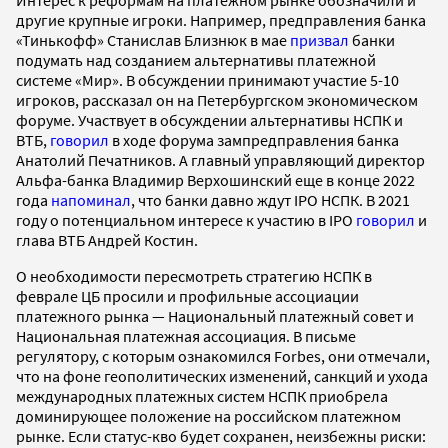
другие крупные игроки. Например, предправления банка
«Тинькофф» Станислав Близнюк в мае
призвал
банки
подумать над созданием альтернативы платежной
системе «Мир». В обсуждении принимают участие 5-10
игроков, рассказал он на Петербургском экономическом
форуме. Участвует в обсуждении альтернативы НСПК и
ВТБ,
говорил
в ходе форума зампредправления банка
Анатолий Печатников. А главный управляющий директор
Альфа-банка Владимир Верхошинский еще в конце 2022
года
напоминал
, что банки давно ждут IPO НСПК. В 2021
году о потенциальном интересе к участию в IPO
говорил
и
глава ВТБ Андрей Костин.
О необходимости пересмотреть стратегию НСПК в
феврале ЦБ просили и профильные ассоциации
платежного рынка — Национальный платежный совет и
Национальная платежная ассоциация. В письме
регулятору, с которым ознакомился Forbes, они отмечали,
что на фоне геополитических изменений, санкций и ухода
международных платежных систем НСПК приобрела
доминирующее положение на российском платежном
рынке. Если статус-кво будет сохранен, неизбежны риски: