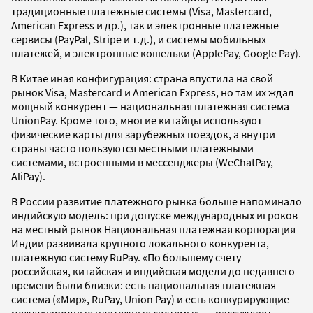
традиционные платежные системы (Visa, Mastercard,
American Express и др.), так и электронные платежные
сервисы (PayPal, Stripe и т.д.), и системы мобильных
платежей, и электронные кошельки (ApplePay, Google Pay).
В Китае иная конфигурация: страна впустила на свой
рынок Visa, Mastercard и American Express, но там их ждал
мощный конкурент — национальная платежная система
UnionPay. Кроме того, многие китайцы используют
физические карты для зарубежных поездок, а внутри
страны часто пользуются местными платежными
системами, встроенными в мессенджеры (WeChatPay,
AliPay).
В России развитие платежного рынка больше напоминало
индийскую модель: при допуске международных игроков
на местный рынок Национальная платежная корпорация
Индии развивала крупного локального конкурента,
платежную систему RuPay. «По большему счету
российская, китайская и индийская модели до недавнего
времени были близки: есть национальная платежная
система («Мир», RuPay, Union Pay) и есть конкурирующие