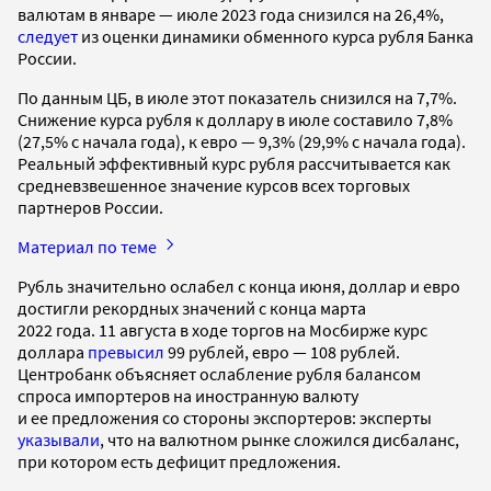
валютам в январе — июле 2023 года снизился на 26,4%,
следует
из оценки динамики обменного курса рубля Банка
России.
По данным ЦБ, в июле этот показатель снизился на 7,7%.
Снижение курса рубля к доллару в июле составило 7,8%
(27,5% с начала года), к евро — 9,3% (29,9% с начала года).
Реальный эффективный курс рубля рассчитывается как
средневзвешенное значение курсов всех торговых
партнеров России.
Материал по теме
Рубль значительно ослабел с конца июня, доллар и евро
достигли рекордных значений с конца марта
2022 года. 11 августа в ходе торгов на Мосбирже курс
доллара
превысил
99 рублей, евро — 108 рублей.
Центробанк объясняет ослабление рубля балансом
спроса импортеров на иностранную валюту
и ее предложения со стороны экспортеров: эксперты
указывали
, что на валютном рынке сложился дисбаланс,
при котором есть дефицит предложения.