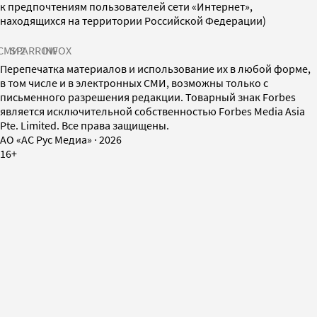
к предпочтениям пользователей сети «Интернет»,
находящихся на территории Российской Федерации)
СМИ2
SPARROW
INFOX
Перепечатка материалов и использование их в любой форме,
в том числе и в электронных СМИ, возможны только с
письменного разрешения редакции. Товарный знак Forbes
является исключительной собственностью Forbes Media Asia
Pte. Limited. Все права защищены.
AO «АС Рус Медиа»
·
2026
16+