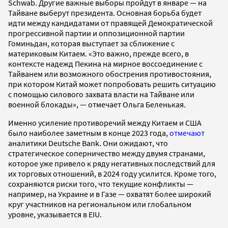
Schwab. Другие важные выборы пройдут в январе — на
Тайване выберут президента. Основная борьба будет
идти между кандидатами от правящей Демократической
прогрессивной партии и оппозиционной партии
Гоминьдан, которая выступает за сближение с
материковым Китаем. «Это важно, прежде всего, в
контексте надежд Пекина на мирное воссоединение с
Тайванем или возможного обострения противостояния,
при котором Китай может попробовать решить ситуацию
с помощью силового захвата власти на Тайване или
военной блокады», — отмечает Ольга Беленькая.
Именно усиление противоречий между Китаем и США
было наиболее заметным в конце 2023 года,
отмечают
аналитики Deutsche Bank. Они ожидают, что
стратегическое соперничество между двумя странами,
которое уже привело к ряду негативных последствий для
их торговых отношений, в 2024 году усилится. Кроме того,
сохраняются риски того, что текущие конфликты —
например, на Украине и в Газе — охватят более широкий
круг участников на региональном или глобальном
уровне, указывается в EIU.