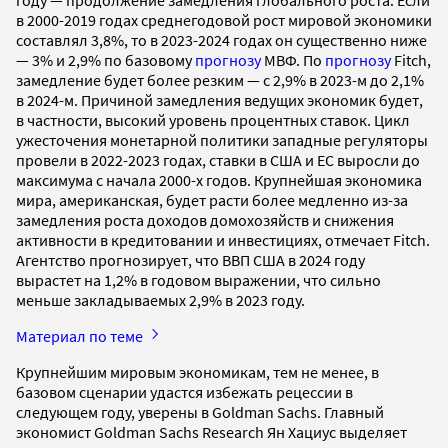
в 2000-2019 годах среднегодовой рост мировой экономики
составлял 3,8%, то в 2023-2024 годах он существенно ниже
— 3% и 2,9% по базовому
прогнозу
МВФ. По
прогнозу
Fitch,
замедление будет более резким — с 2,9% в 2023-м до 2,1%
в 2024-м. Причиной замедления ведущих экономик будет,
в частности, высокий уровень процентных ставок. Цикл
ужесточения монетарной политики западные регуляторы
провели в 2022-2023 годах, ставки в США и ЕС выросли до
максимума с начала 2000-х годов. Крупнейшая экономика
мира, американская, будет расти более медленно из-за
замедления роста доходов домохозяйств и снижения
активности в кредитовании и инвестициях, отмечает Fitch.
Агентство прогнозирует, что ВВП США в 2024 году
вырастет на 1,2% в годовом выражении, что сильно
меньше закладываемых 2,9% в 2023 году.
Материал по теме
Крупнейшим мировым экономикам, тем не менее, в
базовом сценарии удастся избежать рецессии в
следующем году, уверены в Goldman Sachs. Главный
экономист Goldman Sachs Research Ян Хациус выделяет