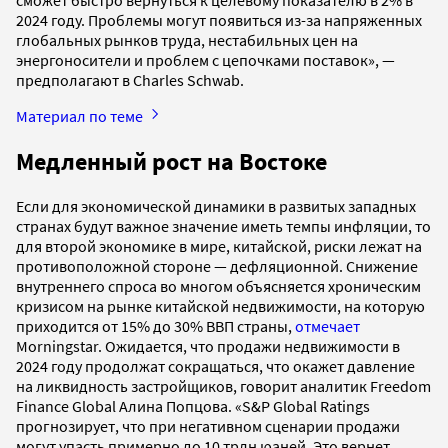
2024 году. Проблемы могут появиться из-за напряженных
глобальных рынков труда, нестабильных цен на
энергоносители и проблем с цепочками поставок», —
предполагают в Charles Schwab.
Материал по теме
Медленный рост на Востоке
Если для экономической динамики в развитых западных
странах будут важное значение иметь темпы инфляции, то
для второй экономике в мире, китайской, риски лежат на
противоположной стороне — дефляционной. Снижение
внутреннего спроса во многом объясняется хроническим
кризисом на рынке китайской недвижимости, на которую
приходится от 15% до 30% ВВП страны,
отмечает
Morningstar. Ожидается, что продажи недвижимости в
2024 году продолжат сокращаться, что окажет давление
на ликвидность застройщиков, говорит аналитик Freedom
Finance Global Алина Попцова. «S&P Global Ratings
прогнозирует, что при негативном сценарии продажи
могут упасть примерно до 10 трлн юаней. Это вернет