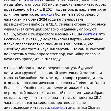
масштабного опроса 500 институциональных инвесторов,
проведенного Natixis. В 2024 году выборы, парламентские
или президентские,
пройдут
более чем в 50 странах. В
частности, на осень 2024 года запланированы
президентские выборы в США. Сейчас в стране сложилась
уникальная ситуация: согласно недавнему опросу от
Gallup, около 63% взрослого населения США
считают
, что
Республиканская и Демократическая партии «настолько
плохо справляются» со своими обязанностями, что
«необходима третья крупная партия». Это самый высокий
показатель в этом опросе с тех пор, как Gallup впервые
начал его проводить в 2023 году.
Итоги выборов в США определят контуры будущей
политики крупнейшей и самой влиятельной экономики
мира на ближайшие четыре года, говорит руководитель
отдела макроэкономического анализа ФГ «Финам» Ольга
Беленькая. Особенно «рискоемким» может быть
переходный момент, когда новый президент уже избран,
но власть ему еще не передана — тогда оппоненты США
часто решаются на действия, противоречащие
американским интересам,
замечают
аналитики Charles