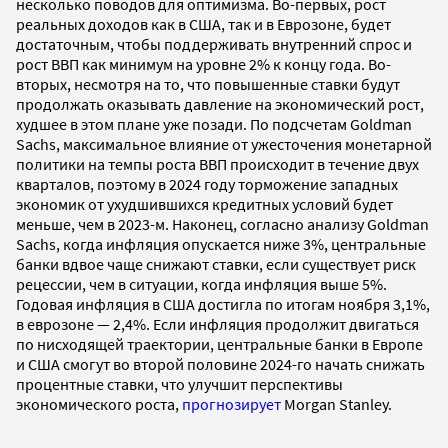
несколько поводов для оптимизма. Во-первых, рост
реальных доходов как в США, так и в Еврозоне, будет
достаточным, чтобы поддерживать внутренний спрос и
рост ВВП как минимум на уровне 2% к концу года. Во-
вторых, несмотря на то, что повышенные ставки будут
продолжать оказывать давление на экономический рост,
худшее в этом плане уже позади. По подсчетам Goldman
Sachs, максимальное влияние от ужесточения монетарной
политики на темпы роста ВВП происходит в течение двух
кварталов, поэтому в 2024 году торможение западных
экономик от ухудшившихся кредитных условий будет
меньше, чем в 2023-м. Наконец, согласно анализу Goldman
Sachs, когда инфляция опускается ниже 3%, центральные
банки вдвое чаще снижают ставки, если существует риск
рецессии, чем в ситуации, когда инфляция выше 5%.
Годовая инфляция в США достигла по итогам ноября 3,1%,
в еврозоне — 2,4%. Если инфляция продолжит двигаться
по нисходящей траектории, центральные банки в Европе
и США смогут во второй половине 2024-го начать снижать
процентные ставки, что улучшит перспективы
экономического роста,
прогнозирует
Morgan Stanley.