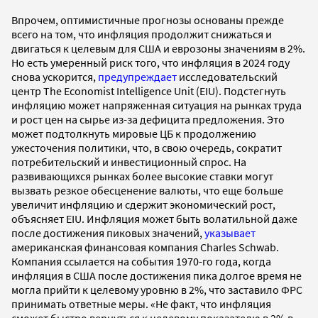
Впрочем, оптимистичные прогнозы основаны прежде
всего на том, что инфляция продолжит снижаться и
двигаться к целевым для США и еврозоны значениям в 2%.
Но есть умеренный риск того, что инфляция в 2024 году
снова ускорится,
предупреждает
исследовательский
центр The Economist Intelligence Unit (EIU). Подстегнуть
инфляцию может напряженная ситуация на рынках труда
и рост цен на сырье из-за дефицита предложения. Это
может подтолкнуть мировые ЦБ к продолжению
ужесточения политики, что, в свою очередь, сократит
потребительский и инвестиционный спрос. На
развивающихся рынках более высокие ставки могут
вызвать резкое обесценение валюты, что еще больше
увеличит инфляцию и сдержит экономический рост,
объясняет EIU. Инфляция может быть волатильной даже
после достижения пиковых значений,
указывает
американская финансовая компания Charles Schwab.
Компания ссылается на события 1970-го года, когда
инфляция в США после достижения пика долгое время не
могла прийти к целевому уровню в 2%, что заставило ФРС
принимать ответные меры. «Не факт, что инфляция
сможет быстро вернуться к целевому показателю в 2% в