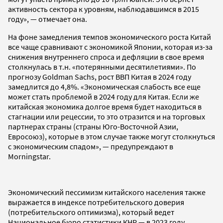
активность сектора к уровням, наблюдавшимся в 2015
году», — отмечает она.
На фоне замедления темпов экономического роста Китай
все чаще сравнивают с экономикой Японии, которая из-за
снижения внутреннего спроса и дефляции в свое время
столкнулась в т.н. «потерянными десятилетиями». По
прогнозу Goldman Sachs, рост ВВП Китая в 2024 году
замедлится до 4,8%. «Экономическая слабость все еще
может стать проблемой в 2024 году для Китая. Если же
китайская экономика долгое время будет находиться в
стагнации или рецессии, то это отразится и на торговых
партнерах страны (страны Юго-Восточной Азии,
Евросоюз), которые в этом случае также могут столкнуться
с экономическим спадом», — предупреждают в
Morningstar.
Экономический пессимизм китайского населения также
выражается в индексе потребительского доверия
(потребительского оптимизма), который ведет
Национальное бюро статистики КНР — в 2023 году