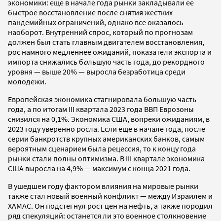
экономики: еще в начале года рынки закладывали ее
быстрое восстановление после снятия жестких
пандемийных ограничений, однако все оказалось
наоборот. Внутренний спрос, который по прогнозам
должен был стать главным двигателем восстановления,
рос намного медленнее ожиданий, показатели экспорта и
импорта снижались б
о
льшую часть года, до рекордного
уровня — выше 20% — выросла безработица среди
молодежи.
Европейская экономика стагнировала большую часть
года, а по итогам III квартала 2023 года ВВП Еврозоны
снизился на 0,1%. Экономика США, вопреки ожиданиям, в
2023 году уверенно росла. Если еще в начале года, после
серии банкротств крупных американских банков, самым
вероятным сценарием была рецессия, то к концу года
рынки стали полны оптимизма. В III квартале экономика
США выросла на 4,9% — максимум с конца 2021 года.
В ушедшем году фактором влияния на мировые рынки
также стал новый военный конфликт — между Израилем и
ХАМАС. Он подстегнул рост цен на нефть, а также породил
ряд спекуляций: останется ли это военное столкновение