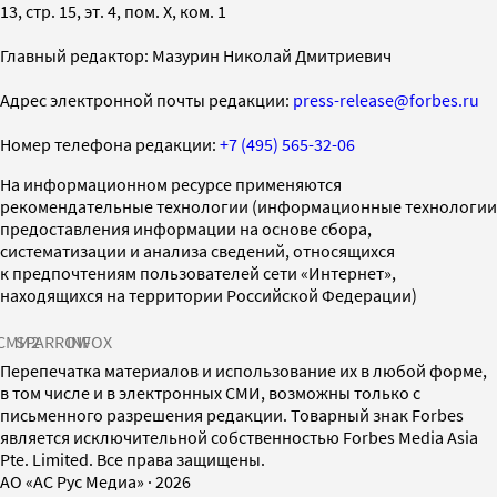
13, стр. 15, эт. 4, пом. X, ком. 1
Главный редактор: Мазурин Николай Дмитриевич
Адрес электронной почты редакции:
press-release@forbes.ru
Номер телефона редакции:
+7 (495) 565-32-06
На информационном ресурсе применяются
рекомендательные технологии (информационные технологии
предоставления информации на основе сбора,
систематизации и анализа сведений, относящихся
к предпочтениям пользователей сети «Интернет»,
находящихся на территории Российской Федерации)
СМИ2
SPARROW
INFOX
Перепечатка материалов и использование их в любой форме,
в том числе и в электронных СМИ, возможны только с
письменного разрешения редакции. Товарный знак Forbes
является исключительной собственностью Forbes Media Asia
Pte. Limited. Все права защищены.
AO «АС Рус Медиа»
·
2026