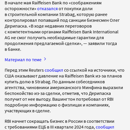
В начале мая Raiffeisen Bank по «соображениям
осторожности»
отказался
от покупки доли
в строительной компании Strabag, которую ранее
контролировал попавший под санкции бизнесмен Олег
Дерипаска. «В ходе недавних переговоров
с компетентными органами Raiffeisen Bank International
AG не смог получить необходимые гарантии для
продолжения предлагаемой сделки», — заявили тогда
в банке.
Материал по теме
Перед этим Reuters
сообщил
со ссылкой на источники, что
США оказывают давление на Raiffeisen Bank из-за планов
купить долю в Strabag. По данным собеседников
агентства, чиновники американского Минфина выразили
беспокойство из-за сделки, отметив, что Дерипаска
получит от нее выгоду. Вашингтон потребовал от RBI
подробную информацию о физлицах и компаниях,
участвующих в сделке.
RBI начнет сокращать бизнес в России в соответствии
с требованиями ЕЦБ в III квартале 2024 года,
сообщил