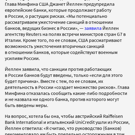
Глава Минфина США Джанет Йеллен предупредила
европейские банки, которые продолжают работу
в России, о растущих рисках. «Мы потенциально
рассматриваем ужесточение санкций в отношении
банков, ведущих бизнес в России», —
заявила
Йеллен
агентству Reuters на полях встречи министров стран G7 в
Италии. Кроме того, по ее словам, США рассматривают
возможность ужесточения вторичных санкций
в отношении банков, которые содействуют военным
усилиям России.
Йеллен заявила, что санкции против работающих
в России банков будут введены, только «если для этого
будет причина». Вместе с тем, по ее словам, их
деятельность в России «создает множество рисков». Глава
Минфина отказалась сообщить какие-либо подробности
и не назвала ни одного банка, против которого могут
быть введены меры.
На вопрос, хотела бы она, чтобы австрийский Raiffeisen
Bank International и итальянский UniCredit ушли из России,
Йеллен ответила: «Я считаю, что руководство (банков)
рекомендовало им быть предельно осторожными в том,