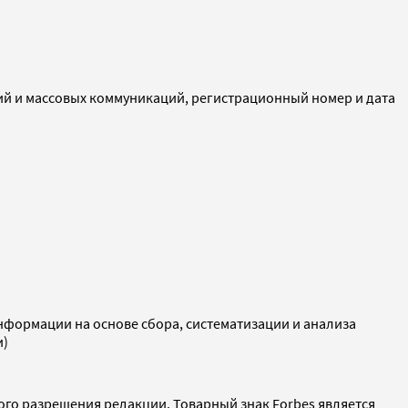
ий и массовых коммуникаций, регистрационный номер и дата
ормации на основе сбора, систематизации и анализа
и)
ого разрешения редакции. Товарный знак Forbes является