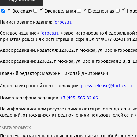
Все сразу
Еженедельная
Ежедневная
Ново
Наименование издания:
forbes.ru
Cетевое издание «
forbes.ru
» зарегистрировано Федеральной 
принятия решения о регистрации: серия Эл № ФС77-82431 от 23 
Адрес редакции, издателя: 123022, г. Москва, ул. Звенигородская 2-
Адрес редакции: 123022, г. Москва, ул. Звенигородская 2-я, д. 13, с
Главный редактор: Мазурин Николай Дмитриевич
Адрес электронной почты редакции:
press-release@forbes.ru
Номер телефона редакции:
+7 (495) 565-32-06
На информационном ресурсе применяются рекомендательные 
сведений, относящихся к предпочтениям пользователей сети 
СМИ2
SPARROW
INFOX
Перепечатка материалов и использование их в любой форме, в