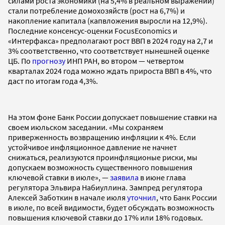
силами роста экономики (на 5,4% в реальном выражении)
стали потребление домохозяйств (рост на 6,7%) и
накопление капитала (капвложения выросли на 12,9%).
Последние консенсус-оценки FocusEconomics и
«Интерфакса» предполагают рост ВВП в 2024 году на 2,7 и
3% соответственно, что соответствует нынешней оценке
ЦБ. По
прогнозу
ИНП РАН, во втором — четвертом
кварталах 2024 года можно ждать прироста ВВП в 4%, что
даст по итогам года 4,3%.
На этом фоне Банк России допускает повышение ставки на
своем июльском заседании. «Мы сохраняем
приверженность возвращению инфляции к 4%. Если
устойчивое инфляционное давление не начнет
снижаться, реализуются проинфляционые риски, мы
допускаем возможность существенного повышения
ключевой ставки в июле», —
заявила
в июне глава
регулятора Эльвира Набиуллина. Зампред регулятора
Алексей Заботкин в начале июля
уточнил
, что Банк России
в июле, по всей видимости, будет обсуждать возможность
повышения ключевой ставки до 17% или 18% годовых.