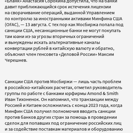
«Бланк» Анастасия Сорокина допустила, что на банки
давит приближающийся срок истечения лицензии
на сворачивание операций, выданной Управлением
по контролю за иностранными активами Минфина США
(OFAC), — 13 августа. С тех пор как Мосбиржа попала под
санкции США, несанкционные банки не могут покупать
там юани из-за угрозы вторичных ограничений
и вынуждены искать альтернативные каналы
конвертации рублей в китайскую валюту и обратно,
объяснил член генсовета «Деловой России» Максим
Черешнев.
Санкции США против Мосбиржи — лишь часть проблем
в российско-китайских расчетах, отметил руководитель
группы по работе с банками юрфирмы Amond & Smith
Иван Тихоненок. Он напомнил, что транзакции между
Россией и Китаем осложнились с конца 2023 года, когда
Минфин США получил полномочия вводить санкции
против банков других стран за помощь в проведении
сделок для попавших под ограничение российских лиц
и за содействие поставкам материалов и оборудованию