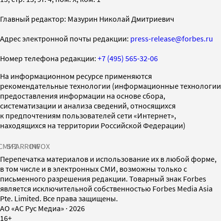
Главный редактор: Мазурин Николай Дмитриевич
Адрес электронной почты редакции:
press-release@forbes.ru
Номер телефона редакции:
+7 (495) 565-32-06
На информационном ресурсе применяются
рекомендательные технологии (информационные технологии
предоставления информации на основе сбора,
систематизации и анализа сведений, относящихся
к предпочтениям пользователей сети «Интернет»,
находящихся на территории Российской Федерации)
СМИ2
SPARROW
INFOX
Перепечатка материалов и использование их в любой форме,
в том числе и в электронных СМИ, возможны только с
письменного разрешения редакции. Товарный знак Forbes
является исключительной собственностью Forbes Media Asia
Pte. Limited. Все права защищены.
AO «АС Рус Медиа»
·
2026
16+