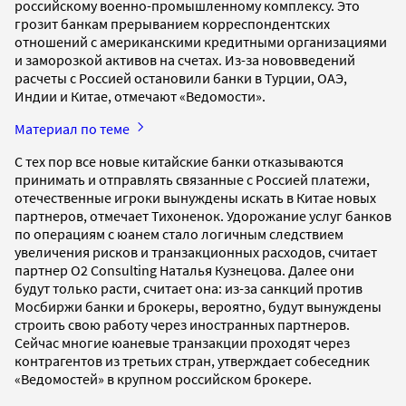
российскому военно-промышленному комплексу. Это
грозит банкам прерыванием корреспондентских
отношений с американскими кредитными организациями
и заморозкой активов на счетах. Из-за нововведений
расчеты с Россией остановили банки в Турции, ОАЭ,
Индии и Китае, отмечают «Ведомости».
Материал по теме
С тех пор все новые китайские банки отказываются
принимать и отправлять связанные с Россией платежи,
отечественные игроки вынуждены искать в Китае новых
партнеров, отмечает Тихоненок. Удорожание услуг банков
по операциям с юанем стало логичным следствием
увеличения рисков и транзакционных расходов, считает
партнер О2 Consulting Наталья Кузнецова. Далее они
будут только расти, считает она: из-за санкций против
Мосбиржи банки и брокеры, вероятно, будут вынуждены
строить свою работу через иностранных партнеров.
Сейчас многие юаневые транзакции проходят через
контрагентов из третьих стран, утверждает собеседник
«Ведомостей» в крупном российском брокере.