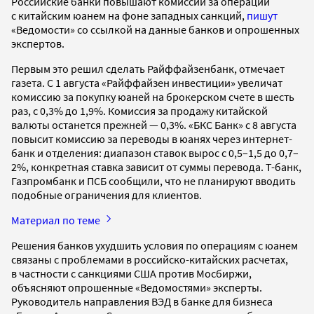
Российские банки повышают комиссии за операции
с китайским юанем на фоне западных санкций,
пишут
«Ведомости» со ссылкой на данные банков и опрошенных
экспертов.
Первым это решил сделать Райффайзенбанк, отмечает
газета. С 1 августа «Райффайзен инвестиции» увеличат
комиссию за покупку юаней на брокерском счете в шесть
раз, с 0,3% до 1,9%. Комиссия за продажу китайской
валюты останется прежней — 0,3%. «БКС Банк» с 8 августа
повысит комиссию за переводы в юанях через интернет-
банк и отделения: диапазон ставок вырос с 0,5–1,5 до 0,7–
2%, конкретная ставка зависит от суммы перевода. Т-банк,
Газпромбанк и ПСБ сообщили, что не планируют вводить
подобные ограничения для клиентов.
Материал по теме
Решения банков ухудшить условия по операциям с юанем
связаны с проблемами в российско-китайских расчетах,
в частности с санкциями США против Мосбиржи,
объясняют опрошенные «Ведомостями» эксперты.
Руководитель направления ВЭД в банке для бизнеса