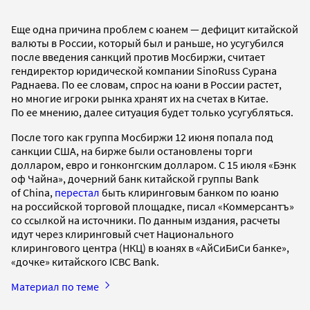
Еще одна причина проблем с юанем — дефицит китайской
валюты в России, который был и раньше, но усугубился
после введения санкций против Мосбиржи, считает
гендиректор юридической компании SinoRuss Сурана
Раднаева. По ее словам, спрос на юани в России растет,
но многие игроки рынка хранят их на счетах в Китае.
По ее мнению, далее ситуация будет только усугубляться.
После того как группа Мосбиржи 12 июня попала под
санкции США, на бирже были остановлены торги
долларом, евро и гонконгским долларом. С 15 июля «Бэнк
оф Чайна», дочерний банк китайской группы Bank
of China,
перестал
быть клиринговым банком по юаню
на российской торговой площадке, писал «Коммерсантъ»
со ссылкой на источники. По данным издания, расчеты
идут через клиринговый счет Национального
клирингового центра (НКЦ) в юанях в «АйСиБиСи банке»,
«дочке» китайского ICBC Bank.
Материал по теме