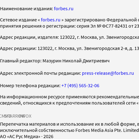
Наименование издания:
forbes.ru
Cетевое издание «
forbes.ru
» зарегистрировано Федеральной 
принятия решения о регистрации: серия Эл № ФС77-82431 от 23 
Адрес редакции, издателя: 123022, г. Москва, ул. Звенигородская 2-
Адрес редакции: 123022, г. Москва, ул. Звенигородская 2-я, д. 13, с
Главный редактор: Мазурин Николай Дмитриевич
Адрес электронной почты редакции:
press-release@forbes.ru
Номер телефона редакции:
+7 (495) 565-32-06
На информационном ресурсе применяются рекомендательные 
сведений, относящихся к предпочтениям пользователей сети 
СМИ2
SPARROW
INFOX
Перепечатка материалов и использование их в любой форме, в
исключительной собственностью Forbes Media Asia Pte. Limite
AO «АС Рус Медиа»
·
2026