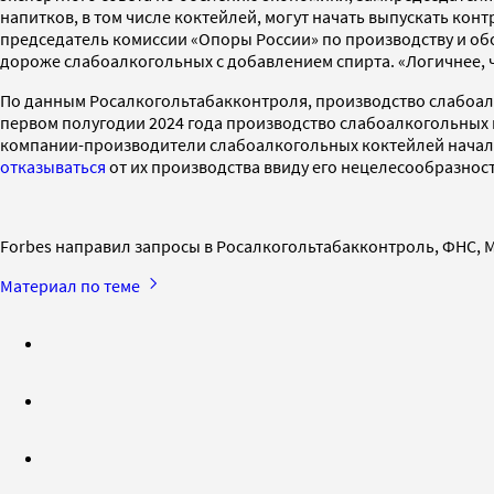
напитков, в том числе коктейлей, могут начать выпускать кон
председатель комиссии «Опоры России» по производству и обо
дороже слабоалкогольных с добавлением спирта. «Логичнее, 
По данным Росалкогольтабакконтроля, производство слабоалко
первом полугодии 2024 года производство слабоалкогольных н
компании-производители слабоалкогольных коктейлей начали 
отказываться
от их производства ввиду его нецелесообразнос
Forbes направил запросы в Росалкогольтабакконтроль, ФНС,
Материал по теме