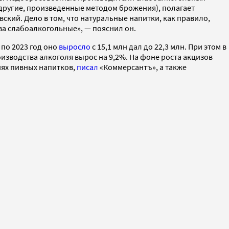
и другие, произведенные методом брожения), полагает
кий. Дело в том, что натуральные напитки, как правило,
за слабоалкогольные», — пояснил он.
по 2023 год оно
выросло
с 15,1 млн дал до 22,3 млн. При этом в
изводства алкоголя вырос на 9,2%. На фоне роста акцизов
иях пивных напитков,
писал
«Коммерсантъ», а также