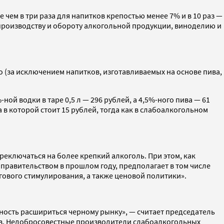
 чем в три раза для напитков крепостью менее 7% и в 10 раз —
 производству и обороту алкогольной продукции, виноделию и
 (за исключением напитков, изготавливаемых на основе пива,
ной водки в таре 0,5 л — 296 рублей, а 4,5%-ного пива — 61
 в которой стоит 15 рублей, тогда как в слабоалкогольном
реключаться на более крепкий алкоголь. При этом, как
правительством в прошлом году, предполагает в том числе
гового стимулирования, а также ценовой политики».
жность расшириться черному рынку», — считает председатель
ов. Недобросовестные производители слабоалкогольных