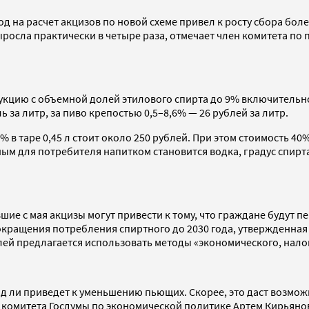
 на расчет акцизов по новой схеме привел к росту сбора более
ыросла практически в четыре раза, отмечает член комитета по
дукцию с объемной долей этилового спирта до 9% включительно
ь за литр, за пиво крепостью 0,5–8,6% — 26 рублей за литр.
в таре 0,45 л стоит около 250 рублей. При этом стоимость 40%-
ным для потребителя напитком становится водка, градус спирта
е с мая акцизы могут привести к тому, что граждане будут пе
окращения потребления спиртного до 2030 года, утвержденная 
лей предлагается использовать методы «экономического, нало
ряд ли приведет к уменьшению пьющих. Скорее, это даст возмо
я комитета Госдумы по экономической политике Артем Кирьян