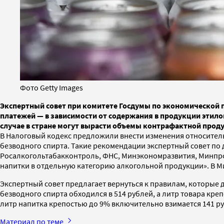
Фото Getty Images
Экспертный совет при комитете Госдумы по экономической п
платежей — в зависимости от содержания в продукции этило
случае в стране могут вырасти объемы контрафактной прод
В Налоговый кодекс предложили внести изменения относительн
безводного спирта. Такие рекомендации экспертный совет по
Росалкогольтабакконтроль, ФНС, Минэкономразвития, Минпро
напитки в отдельную категорию алкогольной продукции». В М
Экспертный совет предлагает вернуться к правилам, которые д
безводного спирта обходился в 514 рублей, а литр товара кре
литр напитка крепостью до 9% включительно взимается 141 р
Материал по теме