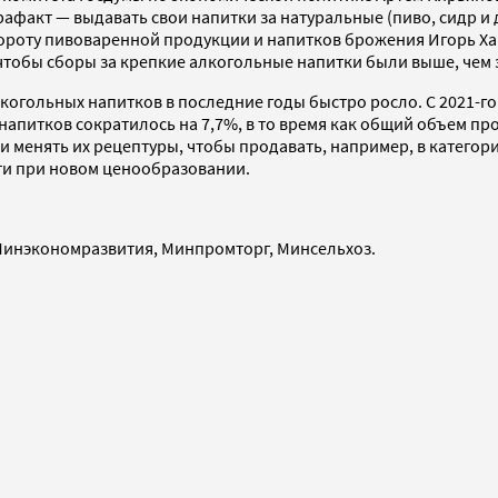
трафакт — выдавать свои напитки за натуральные (пиво, сидр 
роту пивоваренной продукции и напитков брожения Игорь Хавс
чтобы сборы за крепкие алкогольные напитки были выше, чем 
гольных напитков в последние годы быстро росло. С 2021-го 
апитков сократилось на 7,7%, в то время как общий объем про
менять их рецептуры, чтобы продавать, например, в категор
ти при новом ценообразовании.
 Минэкономразвития, Минпромторг, Минсельхоз.