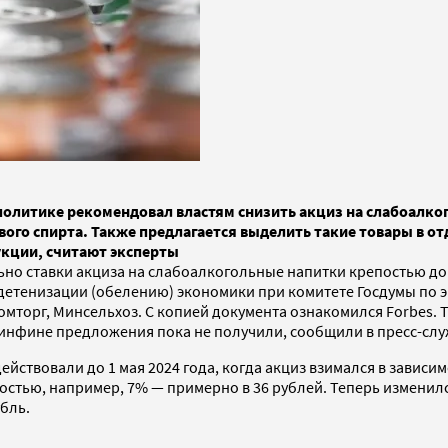
олитике рекомендовал властям снизить акциз на слабоалког
вого спирта. Также предлагается выделить такие товары в 
укции, считают эксперты
о ставки акциза на слабоалкогольные напитки крепостью до 9
 детенизации (обелению) экономики при комитете Госдумы по
мторг, Минсельхоз. С копией документа ознакомился Forbes.
инфине предложения пока не получили, сообщили в пресс-слу
ействовали до 1 мая 2024 года, когда акциз взимался в зависи
постью, например, 7% — примерно в 36 рублей. Теперь изменилс
убль.