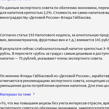
По данным экспертного совета по обелению экономики, переход
для напитков крепостью 2,5%. Стоимость же самих напитков в
виноградарству «Деловой России» Флида Габбасова.
Согласно статье 193 Налогового кодекса, за алкогольную про
вин, виноматериалов, фруктовых вин и т.д.) взимается 141 рубл
В результате сейчас слабоалкогольный напиток крепостью 3–9% 
рубль. В пересчете «рубль за градус» самым дешевым и доступ
напитке — 75 рублей, указывают члены экспертного совета.
По мнению Флиды Габбасовой из «Деловой России», заработавши
отмечается в рекомендациях экспертного совета, концепция с
уменьшение доли потребления крепких напитков. Для этих це
Материал по теме
«То, что мы повышаем акцизы без учета интересов отрасли, в
экспертного совета по обелению экономики, зампредседател