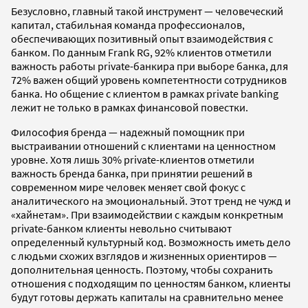
Безусловно, главный такой инструмент — человеческий
капитал, стабильная команда профессионалов,
обеспечивающих позитивный опыт взаимодействия с
банком. По данным Frank RG, 92% клиентов отметили
важность работы private-банкира при выборе банка, для
72% важен общий уровень компетентности сотрудников
банка. Но общение с клиентом в рамках private banking
лежит не только в рамках финансовой повестки.
Философия бренда — надежный помощник при
выстраивании отношений с клиентами на ценностном
уровне. Хотя лишь 30% private-клиентов отметили
важность бренда банка, при принятии решений в
современном мире человек меняет свой фокус с
аналитического на эмоциональный. Этот тренд не чужд и
«хайнетам». При взаимодействии с каждым конкретным
private-банком клиенты невольно считывают
определенный культурный код. Возможность иметь дело
с людьми схожих взглядов и жизненных ориентиров —
дополнительная ценность. Поэтому, чтобы сохранить
отношения с подходящим по ценностям банком, клиенты
будут готовы держать капиталы на сравнительно менее