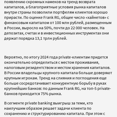
появлению скромных намеков на тренд возврата
капиталов, а благоприятные условия рынка капиталов
внутри страны позволили портфелям клиентов хорошо
прирасти. По оценке Frank RG, общее число «хайнетов» с
финансовым капиталом от 100 млн рублей, размещенным
в России, выросло на 50%, почти до 22 000 человек. На
депозитах, счетах и в инвестиционных инструментах они
держат порядка 13,1 трлн рублей.
Вероятно, по итогу 2024 года private-клиентам придется
окончательно определиться с местом проживания,
налоговым резидентством и местом хранения капиталов.
В России владельцы крупного капитала больше доверяют
крупным игрокам. Тренд на слияния и поглощения еще
больше сосредотачивает конкурентную борьбу в руках
крупнейших банков: по данным Frank RG, на топ-5 private-
банков приходится 75% рынка.
В сегменте private banking выигрыш за теми, кто
наилучшим образом решает задачи клиента по
сохранению и структурированию капитала. При этом с