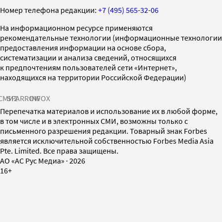
Номер телефона редакции:
+7 (495) 565-32-06
На информационном ресурсе применяются
рекомендательные технологии (информационные технологии
предоставления информации на основе сбора,
систематизации и анализа сведений, относящихся
к предпочтениям пользователей сети «Интернет»,
находящихся на территории Российской Федерации)
СМИ2
SPARROW
INFOX
Перепечатка материалов и использование их в любой форме,
в том числе и в электронных СМИ, возможны только с
письменного разрешения редакции. Товарный знак Forbes
является исключительной собственностью Forbes Media Asia
Pte. Limited. Все права защищены.
AO «АС Рус Медиа»
·
2026
16+