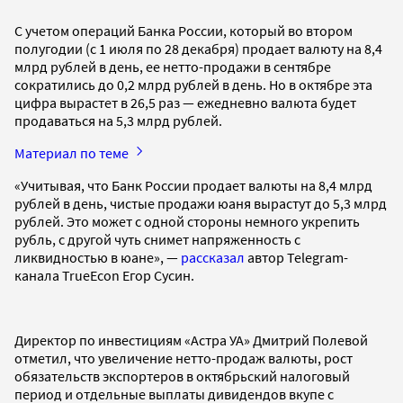
С учетом операций Банка России, который во втором
полугодии (с 1 июля по 28 декабря) продает валюту на 8,4
млрд рублей в день, ее нетто-продажи в сентябре
сократились до 0,2 млрд рублей в день. Но в октябре эта
цифра вырастет в 26,5 раз — ежедневно валюта будет
продаваться на 5,3 млрд рублей.
Материал по теме
«Учитывая, что Банк России продает валюты на 8,4 млрд
рублей в день, чистые продажи юаня вырастут до 5,3 млрд
рублей. Это может с одной стороны немного укрепить
рубль, с другой чуть снимет напряженность с
ликвидностью в юане», —
рассказал
автор Telegram-
канала TrueEcon Егор Сусин.
Директор по инвестициям «Астра УА» Дмитрий Полевой
отметил, что увеличение нетто-продаж валюты, рост
обязательств экспортеров в октябрьский налоговый
период и отдельные выплаты дивидендов вкупе с